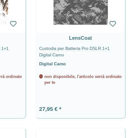
LensCoat
R 1+1
Custodia per Batteria Pro DSLR 1+1
Digital Camo
Digital Camo
rrà ordinato
non disponibile, l'articolo verrà ordinato
per te
Prezzo normale:
27,95 €