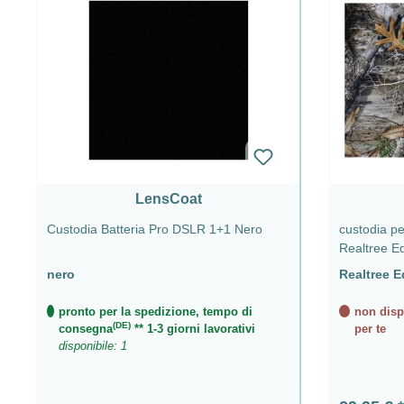
LensCoat
Custodia Batteria Pro DSLR 1+1 Nero
custodia p
Realtree E
nero
Realtree 
pronto per la spedizione, tempo di
non dispo
(DE)
consegna
** 1-3 giorni lavorativi
per te
disponibile: 1