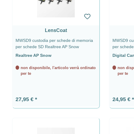
LensCoat
MWSD9 custodia per schede di memoria
MWSD9 cust
per schede SD Realtree AP Snow
per schede
Realtree AP Snow
Digital Ca
non disponibile, l'articolo verrà ordinato
non dispo
per te
per te
Prezzo normale:
Prezzo n
27,95 €
24,95 €