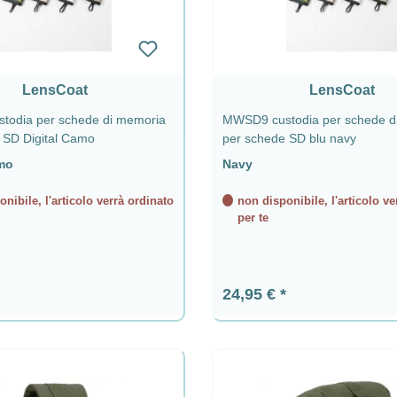
LensCoat
LensCoat
odia per schede di memoria
MWSD9 custodia per schede d
 SD Digital Camo
per schede SD blu navy
mo
Navy
nibile, l'articolo verrà ordinato
non disponibile, l'articolo ve
per te
ormale:
Prezzo normale:
24,95 €