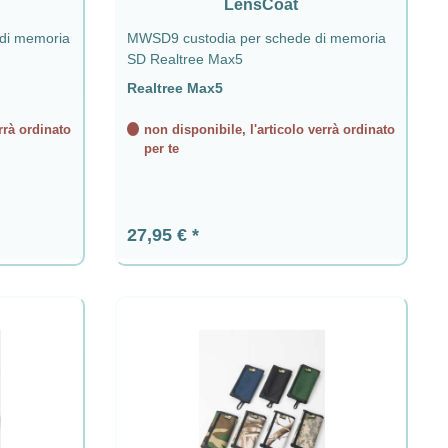
LensCoat
di memoria
MWSD9 custodia per schede di memoria
SD Realtree Max5
Realtree Max5
rrà ordinato
non disponibile, l'articolo verrà ordinato
per te
Prezzo normale:
27,95 €