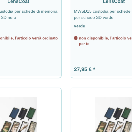
LensCoat
LensCoat
todia per schede di memoria
MWSD15 custodia per schede 
 SD nera
per schede SD verde
verde
nibile, l'articolo verrà ordinato
non disponibile, l'articolo ve
per te
ormale:
Prezzo normale:
27,95 €