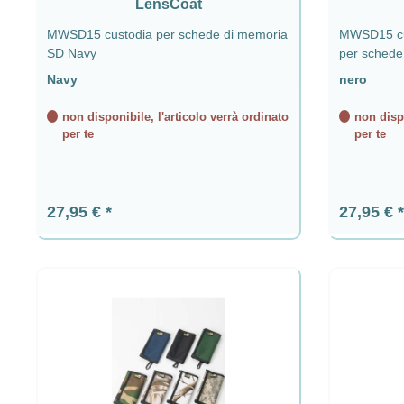
LensCoat
MWSD15 custodia per schede di memoria
MWSD15 cus
SD Navy
per schede
Navy
nero
non disponibile, l'articolo verrà ordinato
non dispo
per te
per te
Prezzo normale:
Prezzo n
27,95 €
27,95 €