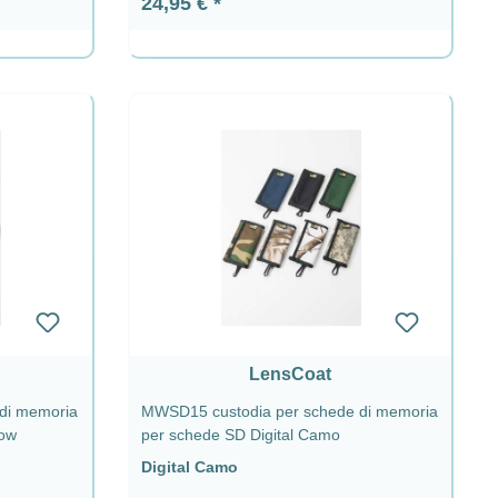
Prezzo normale:
24,95 €
LensCoat
di memoria
MWSD15 custodia per schede di memoria
now
per schede SD Digital Camo
Digital Camo