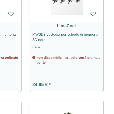
LensCoat
i memoria
MWSD9 custodia per schede di memoria
SD nera
nero
rrà ordinato
non disponibile, l'articolo verrà ordinato
per te
Prezzo normale:
24,95 €