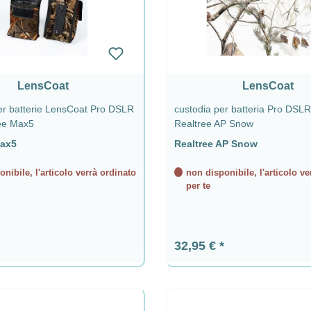
LensCoat
LensCoat
er batterie LensCoat Pro DSLR
custodia per batteria Pro DSL
ee Max5
Realtree AP Snow
Max5
Realtree AP Snow
nibile, l'articolo verrà ordinato
non disponibile, l'articolo ve
per te
ormale:
Prezzo normale:
32,95 €