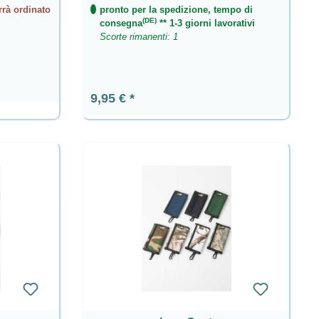
rrà ordinato
pronto per la spedizione, tempo di
(DE)
consegna
** 1-3 giorni lavorativi
Scorte rimanenti: 1
Prezzo normale:
9,95 €