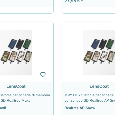
ormale:
Prezzo normale:
27,95 €
LensCoat
LensCoat
todia per schede di memoria
MWSD15 custodia per schede 
 SD Realtree Max5
per schede SD Realtree AP S
Max5
Realtree AP Snow