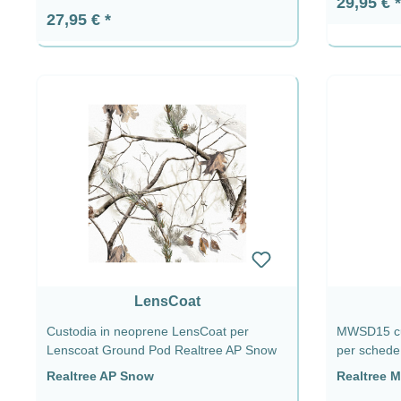
Prezzo n
29,95 €
Prezzo normale:
27,95 €
LensCoat
Custodia in neoprene LensCoat per
MWSD15 cus
Lenscoat Ground Pod Realtree AP Snow
per schede
Realtree AP Snow
Realtree 