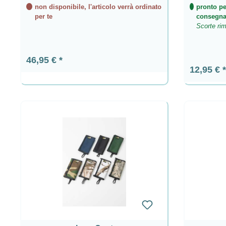
non disponibile, l'articolo verrà ordinato
pronto pe
per te
consegn
Scorte rim
Prezzo normale:
46,95 €
Prezzo n
12,95 €