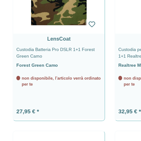
LensCoat
Custodia Batteria Pro DSLR 1+1 Forest
Custodia p
Green Camo
1+1 Realtr
Forest Green Camo
Realtree 
non disponibile, l'articolo verrà ordinato
non dispo
per te
per te
Prezzo normale:
Prezzo n
27,95 €
32,95 €