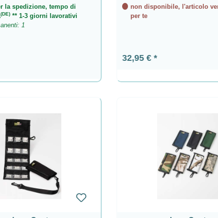
r la spedizione, tempo di
non disponibile, l'articolo ve
(DE)
a
** 1-3 giorni lavorativi
per te
anenti: 1
Prezzo normale:
32,95 €
ormale: