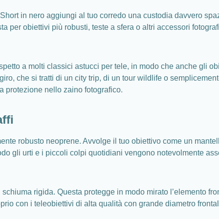
rt in nero aggiungi al tuo corredo una custodia davvero spaziosa
a per obiettivi più robusti, teste a sfera o altri accessori fotogra
etto a molti classici astucci per tele, in modo che anche gli obi
ro, che si tratti di un city trip, di un tour wildlife o semplice
a protezione nello zaino fotografico.
ffi
te robusto neoprene. Avvolge il tuo obiettivo come un mantello im
odo gli urti e i piccoli colpi quotidiani vengono notevolmente asso
in schiuma rigida. Questa protegge in modo mirato l’elemento fron
oprio con i teleobiettivi di alta qualità con grande diametro fron