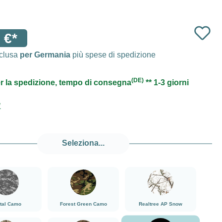
 €*
nclusa
per Germania
più spese di spedizione
(DE)
r la spedizione, tempo di consegna
** 1-3 giorni
1
Seleziona...
###Digital Camo###LensCoat
###Forest Green Camo###LensCoat
###Realtree AP Snow###
ital Camo
Forest Green Camo
Realtree AP Snow