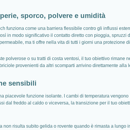
perie, sporco, polvere e umidità
funziona come una barriera flessibile contro gli influssi estern
sì in modo significativo il contatto diretto con pioggia, spruzz
eabile, ma ti offre nella vita di tutti i giorni una protezione d
ste polverose o su tratti di costa ventosi, il tuo obiettivo rimane
riciole provenienti da altri scomparti arrivino direttamente alla l
he sensibili
una piacevole funzione isolante. I cambi di temperatura vengono l
ssi dal freddo al caldo o viceversa, la transizione per il tuo obie
dia non risulta subito gelida o rovente quando è rimasta a lungo 