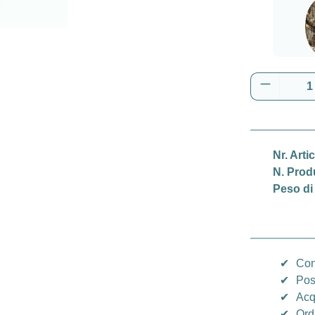
Real
Quantità 
Nr. Arti
N. Prod
Peso di
✔
Con
✔
Pos
✔
Acq
✔
Ord