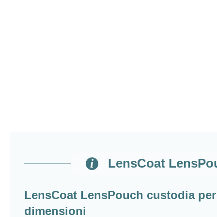
LensCoat LensPouc
LensCoat LensPouch custodia per o
dimensioni