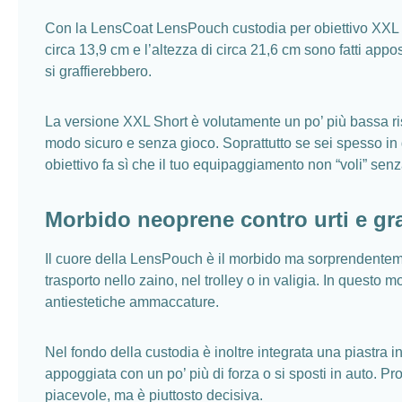
Con la LensCoat LensPouch custodia per obiettivo XXL Sho
circa 13,9 cm e l’altezza di circa 21,6 cm sono fatti appost
si graffierebbero.
La versione XXL Short è volutamente un po’ più bassa risp
modo sicuro e senza gioco. Soprattutto se sei spesso in gi
obiettivo fa sì che il tuo equipaggiamento non “voli” senz
Morbido neoprene contro urti e gra
Il cuore della LensPouch è il morbido ma sorprendentemen
trasporto nello zaino, nel trolley o in valigia. In questo m
antiestetiche ammaccature.
Nel fondo della custodia è inoltre integrata una piastra 
appoggiata con un po’ più di forza o si sposti in auto. Pr
piacevole, ma è piuttosto decisiva.