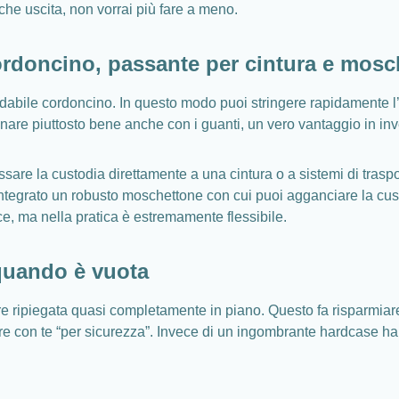
he uscita, non vorrai più fare a meno.
cordoncino, passante per cintura e mos
abile cordoncino. In questo modo puoi stringere rapidamente l’
zionare piuttosto bene anche con i guanti, un vero vantaggio in i
ssare la custodia direttamente a una cintura o a sistemi di traspor
ntegrato un robusto moschettone con cui puoi agganciare la custod
e, ma nella pratica è estremamente flessibile.
quando è vuota
ripiegata quasi completamente in piano. Questo fa risparmiare 
con te “per sicurezza”. Invece di un ingombrante hardcase hai c