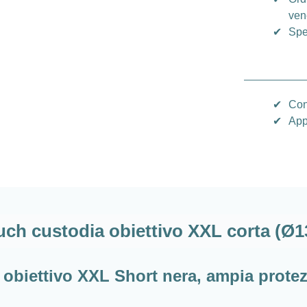
vene
✔
Spe
✔
Con
✔
App
h custodia obiettivo XXL corta (Ø1
biettivo XXL Short nera, ampia protezi