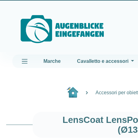
assa al contenuto principale
Passa alla navigazione principale
Marche
Cavalletto e accessori
Accessori per obiett
LensCoat LensPou
(Ø13