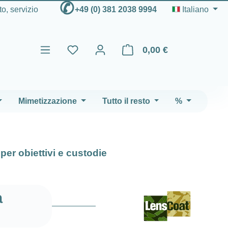
✆
to, servizio
+49 (0) 381 2038 9994
Italiano
0,00 €
Il carrello contiene 0 articoli
Mimetizzazione
Tutto il resto
%
per obiettivi e custodie
a