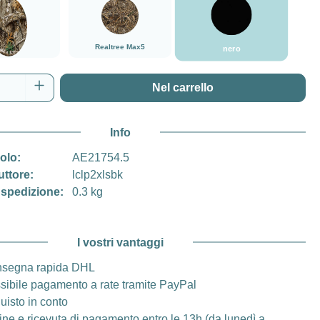
nero
###Realtree Edge###LensCoat
###Realtree Max5###LensCoat
Realtree Max5
nero
tree Edge
del prodotto: inserisci la quantità desidera
Nel carrello
Info
colo:
AE21754.5
uttore:
lclp2xlsbk
 spedizione:
0.3 kg
I vostri vantaggi
segna rapida DHL
sibile pagamento a rate tramite PayPal
uisto in conto
ine e ricevuta di pagamento entro le 13h (da lunedì a