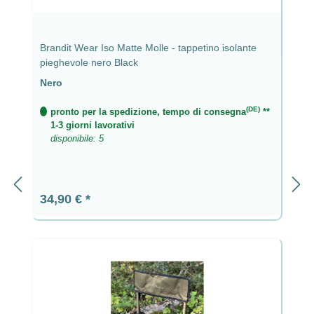
Brandit Wear Iso Matte Molle - tappetino isolante
pieghevole nero Black
Nero
(DE)
pronto per la spedizione, tempo di consegna
**
1-3 giorni lavorativi
disponibile: 5
Prezzo normale:
34,90 €