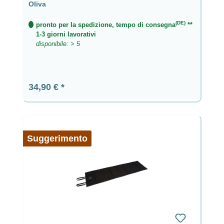
Oliva
(DE)
pronto per la spedizione, tempo di consegna
**
1-3 giorni lavorativi
disponibile: > 5
Prezzo normale:
34,90 €
Suggerimento