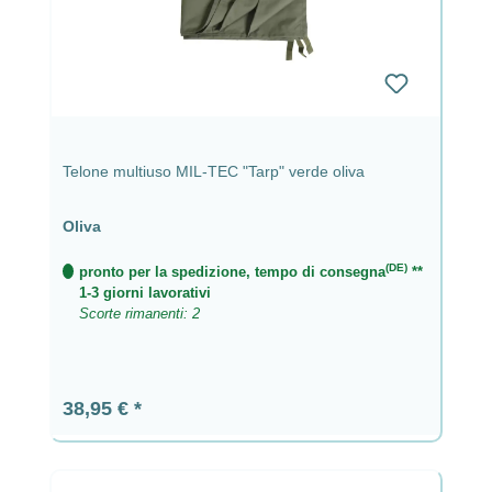
Telone multiuso MIL-TEC "Tarp" verde oliva
Oliva
(DE)
pronto per la spedizione, tempo di consegna
**
1-3 giorni lavorativi
Scorte rimanenti: 2
Prezzo normale:
38,95 €