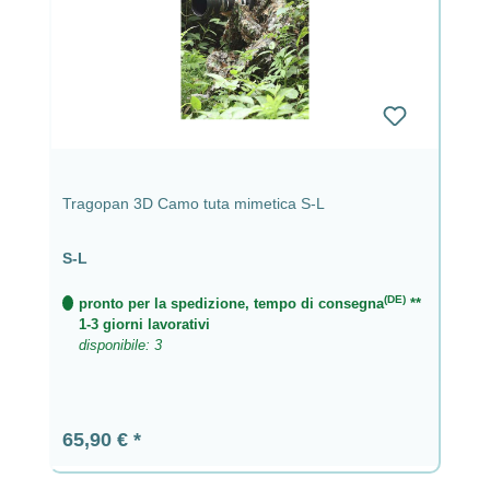
Tragopan 3D Camo tuta mimetica S-L
S-L
(DE)
pronto per la spedizione, tempo di consegna
**
1-3 giorni lavorativi
disponibile: 3
Prezzo normale:
65,90 €