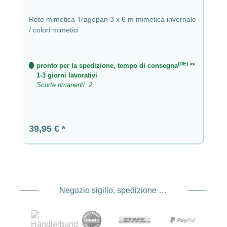
Rete mimetica Tragopan 3 x 6 m mimetica invernale
/ colori mimetici
(DE)
pronto per la spedizione, tempo di consegna
**
1-3 giorni lavorativi
Scorte rimanenti: 2
Prezzo normale:
39,95 €
Negozio sigillo, spedizione e spedizione Fornitore di servizi di pagamento