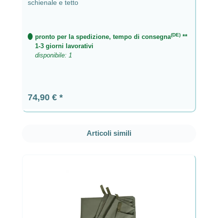
schienale e tetto
(DE)
pronto per la spedizione, tempo di consegna
**
1-3 giorni lavorativi
disponibile: 1
Prezzo normale:
74,90 €
Salta la galleria dei prodotti
Articoli simili