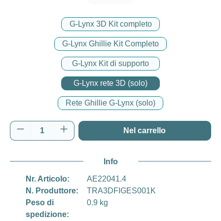
G-Lynx 3D Kit completo
G-Lynx Ghillie Kit Completo
G-Lynx Kit di supporto
G-Lynx rete 3D (solo)
Rete Ghillie G-Lynx (solo)
Quantità del prodotto: inserisci la quantità d
Nel carrello
Info
Nr. Articolo:
AE22041.4
N. Produttore:
TRA3DFIGES001K
Peso di
0.9 kg
spedizione: