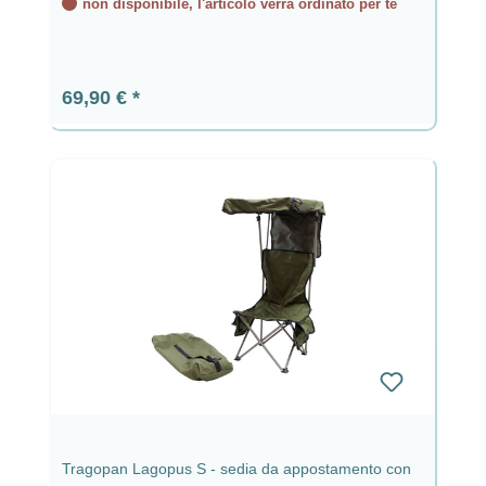
non disponibile, l'articolo verrà ordinato per te
Prezzo normale:
69,90 €
Tragopan Lagopus S - sedia da appostamento con