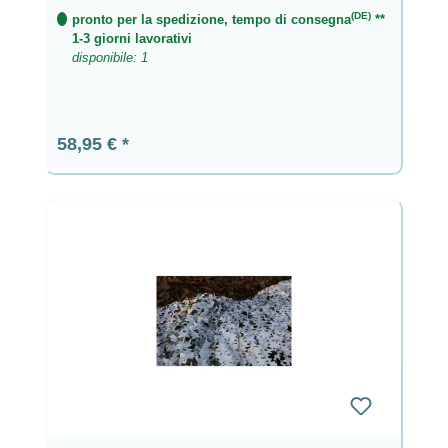
(DE)
pronto per la spedizione, tempo di consegna
**
1-3 giorni lavorativi
disponibile: 1
Prezzo normale:
58,95 €