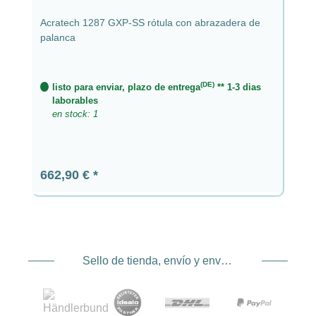
Acratech 1287 GXP-SS rótula con abrazadera de
palanca
(DE)
listo para enviar, plazo de entrega
** 1-3 dias
laborables
en stock: 1
Precio normal:
662,90 €
Sello de tienda, envío y envío. Proveedor de servicios de pago