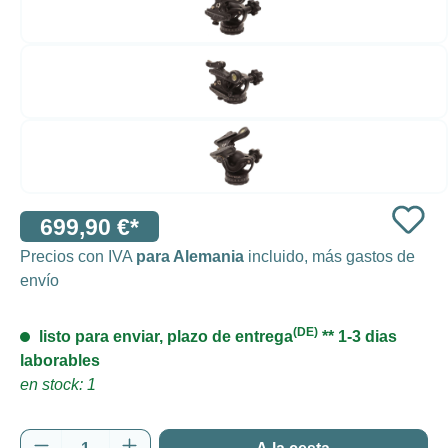
699,90 €*
Precios con IVA
para Alemania
incluido, más gastos de
envío
(DE)
listo para enviar, plazo de entrega
** 1-3 dias
laborables
en stock: 1
Cantidad del producto: introduce la cantida