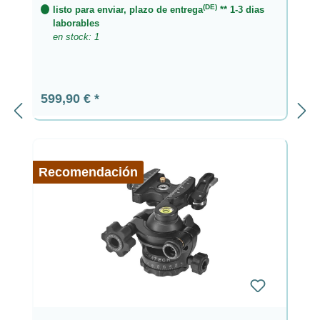
(DE)
listo para enviar, plazo de entrega
** 1-3 dias
laborables
en stock: 1
Precio normal:
599,90 €
Recomendación