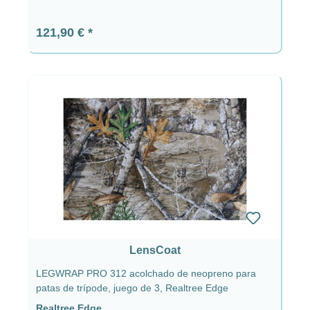
Precio normal:
121,90 €
LensCoat
LEGWRAP PRO 312 acolchado de neopreno para
patas de trípode, juego de 3, Realtree Edge
Realtree Edge