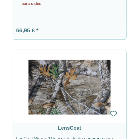
para usted
Precio normal:
66,95 €
LensCoat
LegCoat Wraps 115 acolchado de neopreno para