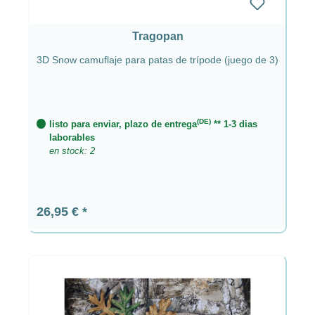
Tragopan
3D Snow camuflaje para patas de trípode (juego de 3)
(DE)
listo para enviar, plazo de entrega
** 1-3 dias
laborables
en stock: 2
Precio normal:
26,95 €