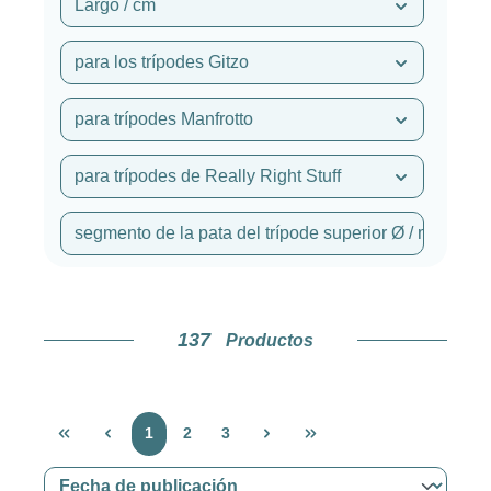
Largo / cm
para los trípodes Gitzo
para trípodes Manfrotto
para trípodes de Really Right Stuff
segmento de la pata del trípode superior Ø / mm
137
Productos
Página
Página
Página
1
2
3