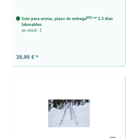
(DE)
listo para enviar, plazo de entrega
** 1-3 dias
laborables
en stock: 1
Precio normal:
38,95 €