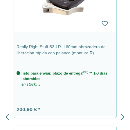
Really Right Stuff B2-LR-II 60mm abrazadera de
liberación rápida con palanca (montura R)
(DE)
listo para enviar, plazo de entrega
** 1-3 dias
laborables
en stock: 3
Precio normal:
200,90 €