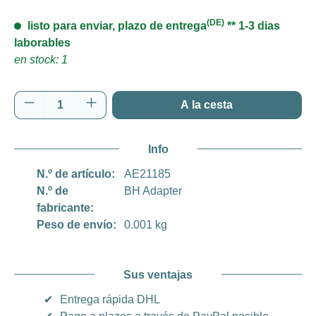
(DE)
listo para enviar, plazo de entrega
** 1-3 dias
laborables
en stock: 1
Cantidad del producto: introduce la cantida
A la cesta
Info
N.º de artículo:
AE21185
N.º de
BH Adapter
fabricante:
Peso de envío:
0.001 kg
Sus ventajas
✔
Entrega rápida DHL