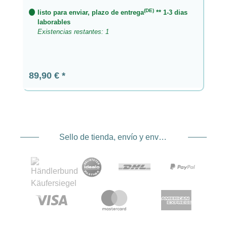
(DE)
listo para enviar, plazo de entrega
** 1-3 dias
laborables
Existencias restantes: 1
Precio normal:
89,90 €
Sello de tienda, envío y envío. Proveedor de servicios de pago