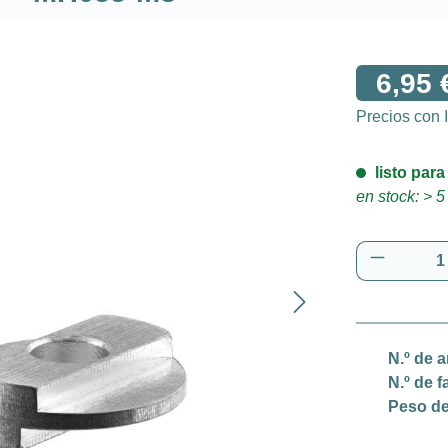
6,95 
Precios con
listo para
en stock: > 5
Cantidad
N.º de a
N.º de f
Peso de