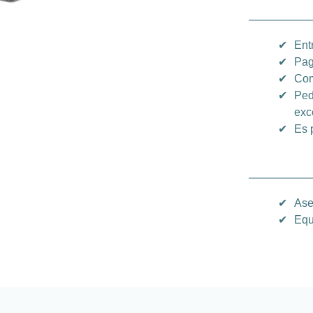
✔
Ent
✔
Pag
✔
Com
✔
Ped
exc
✔
Es 
✔
Ase
✔
Equ