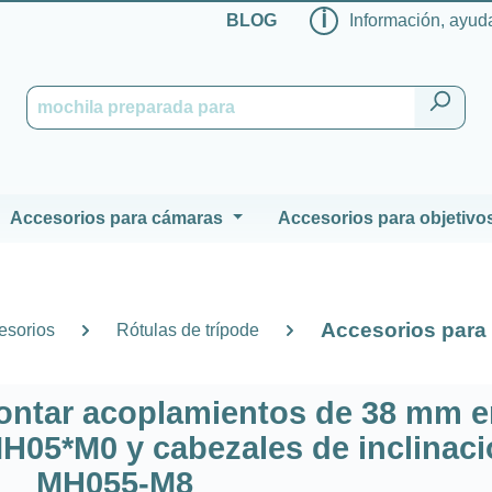
ℹ
BLOG
Información, ayuda
Accesorios para cámaras
Accesorios para objetivo
Accesorios para 
esorios
Rótulas de trípode
ontar acoplamientos de 38 mm e
MH05*M0 y cabezales de inclinac
MH055-M8