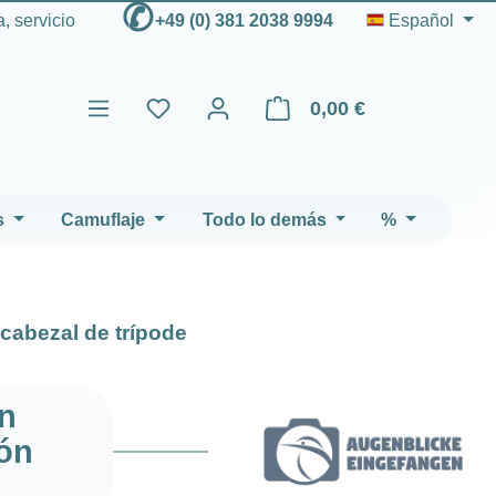
✆
, servicio
+49 (0) 381 2038 9994
Español
0,00 €
El carrito de compras contien
s
Camuflaje
Todo lo demás
%
cabezal de trípode
n
ión