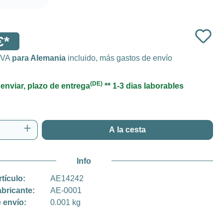
€*
 IVA
para Alemania
incluido, más gastos de envío
(DE)
 enviar, plazo de entrega
** 1-3 dias laborables
 del producto: introduce la cantidad desea
A la cesta
Info
rtículo:
AE14242
abricante:
AE-0001
 envío:
0.001 kg