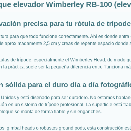
que elevador Wimberley RB-100 (elev
ación precisa para tu rótula de trípode
altura para que todo funcione correctamente. Ahí es donde entr
ode aproximadamente 2,5 cm y creas de repente espacio donde 
tulas de trípode, especialmente el Wimberley Head, de modo qu
 la práctica suele ser la pequeña diferencia entre “funciona má
 sólida para el duro día a día fotográfi
 Unidos y está diseñado para ser duradero. No estamos habland
ón en un sistema de trípode profesional. La superficie está tr
 bloque se monta de forma fiable y sin enganches.
s, gimbal heads o robustos ground pods, esta construcción est