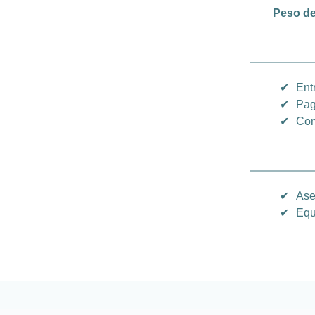
Peso de
✔
Ent
✔
Pag
✔
Com
✔
Ase
✔
Equ