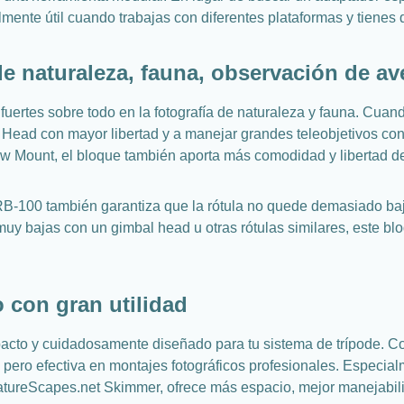
ente útil cuando trabajas con diferentes plataformas y tienes qu
de naturaleza, fauna, observación de a
uertes sobre todo en la fotografía de naturaleza y fauna. Cua
y Head con mayor libertad y a manejar grandes teleobjetivos co
ow Mount, el bloque también aporta más comodidad y libertad d
-100 también garantiza que la rótula no quede demasiado baja
 muy bajas con un gimbal head u otras rótulas similares, este 
 con gran utilidad
to y cuidadosamente diseñado para tu sistema de trípode. Con 
ta pero efectiva en montajes fotográficos profesionales. Espec
ureScapes.net Skimmer, ofrece más espacio, mejor manejabilid