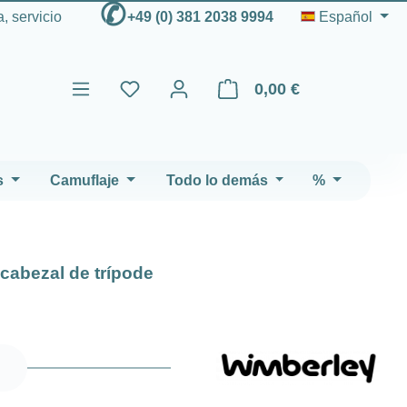
✆
, servicio
+49 (0) 381 2038 9994
Español
0,00 €
El carrito de compras contien
s
Camuflaje
Todo lo demás
%
cabezal de trípode