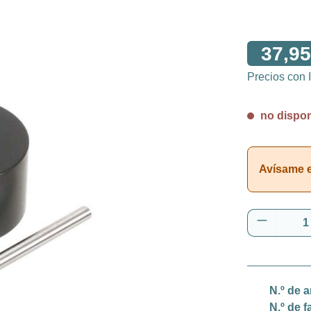
37,95
Precios con
no disponi
Avísame en
Cantidad
N.º de a
N.º de f