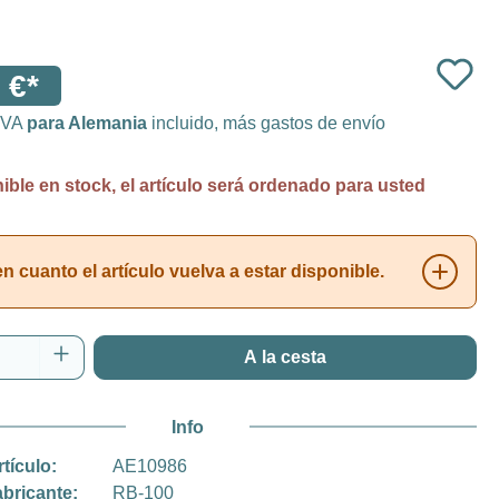
 €*
 IVA
para Alemania
incluido, más gastos de envío
ble en stock, el artículo será ordenado para usted
 cuanto el artículo vuelva a estar disponible.
 del producto: introduce la cantidad desea
A la cesta
Info
rtículo:
AE10986
abricante:
RB-100