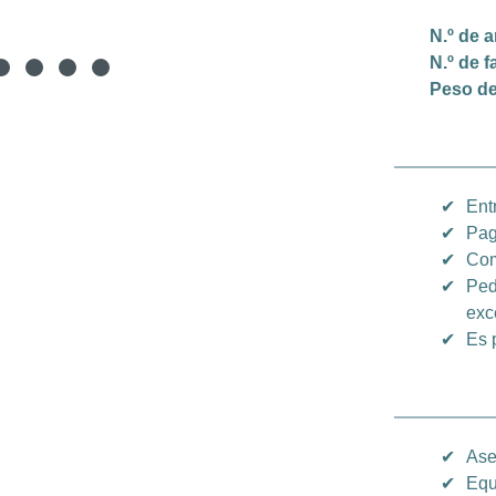
N.º de a
N.º de f
Peso de
✔
Ent
✔
Pag
✔
Com
✔
Ped
exc
✔
Es 
✔
Ase
✔
Equ