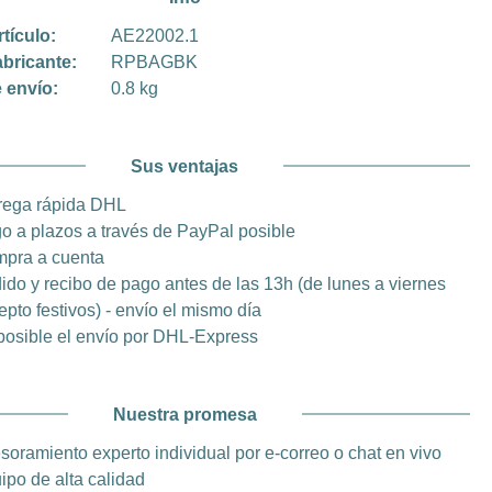
rtículo:
AE22002.1
abricante:
RPBAGBK
 envío:
0.8 kg
Sus ventajas
rega rápida DHL
o a plazos a través de PayPal posible
pra a cuenta
ido y recibo de pago antes de las 13h (de lunes a viernes
epto festivos) - envío el mismo día
posible el envío por DHL-Express
Nuestra promesa
soramiento experto individual por e-correo o chat en vivo
ipo de alta calidad