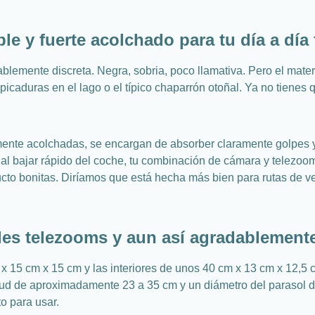
e y fuerte acolchado para tu día a día 
ablemente discreta. Negra, sobria, poco llamativa. Pero el mate
lpicaduras en el lago o el típico chaparrón otoñal. Ya no tienes 
mente acolchadas, se encargan de absorber claramente golpes y 
 al bajar rápido del coche, tu combinación de cámara y telezoo
ducto bonitas. Diríamos que está hecha más bien para rutas de 
es telezooms y aun así agradablemente
15 cm x 15 cm y las interiores de unos 40 cm x 13 cm x 12,5 cm
ud de aproximadamente 23 a 35 cm y un diámetro del parasol de
to para usar.