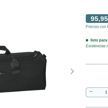
95,95
Precios con
listo para
Existencias r
Cantidad