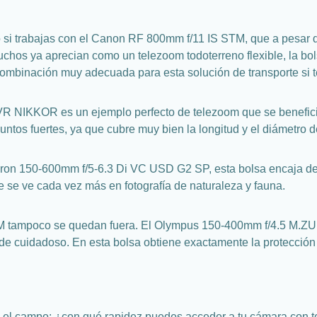
 si trabajas con el Canon RF 800mm f/11 IS STM, que a pesar d
os ya aprecian como un telezoom todoterreno flexible, la bols
binación muy adecuada para esta solución de transporte si te 
VR NIKKOR es un ejemplo perfecto de telezoom que se beneficia
ntos fuertes, ya que cubre muy bien la longitud y el diámetro 
mron 150-600mm f/5-6.3 Di VC USD G2 SP, esta bolsa encaja de 
 se ve cada vez más en fotografía de naturaleza y fauna.
EM tampoco se quedan fuera. El Olympus 150-400mm f/4.5 M.
de cuidadoso. En esta bolsa obtiene exactamente la protección 
el campo: ¿con qué rapidez puedes acceder a tu cámara con t