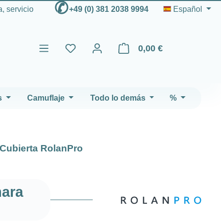
✆
, servicio
+49 (0) 381 2038 9994
Español
0,00 €
El carrito de compras contien
s
Camuflaje
Todo lo demás
%
Cubierta RolanPro
mara