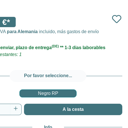
 €*
 IVA
para Alemania
incluido, más gastos de envío
(DE)
 enviar, plazo de entrega
** 1-3 dias laborables
estantes: 1
Por favor seleccione...
Negro RP
 del producto: introduce la cantidad desea
A la cesta
Info