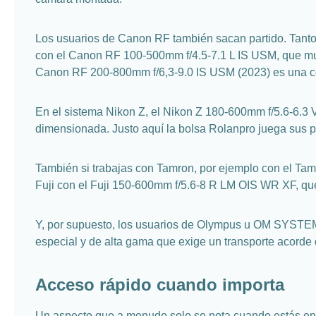
Los usuarios de Canon RF también sacan partido. Tanto
con el Canon RF 100-500mm f/4.5-7.1 L IS USM, que much
Canon RF 200-800mm f/6,3-9.0 IS USM (2023) es una com
En el sistema Nikon Z, el Nikon Z 180-600mm f/5.6-6.3 
dimensionada. Justo aquí la bolsa Rolanpro juega sus pu
También si trabajas con Tamron, por ejemplo con el Ta
Fuji con el Fuji 150-600mm f/5.6-8 R LM OIS WR XF, que
Y, por supuesto, los usuarios de Olympus u OM SYST
especial y de alta gama que exige un transporte acorde 
Acceso rápido cuando importa
Un aspecto que a menudo solo se nota cuando estás en 