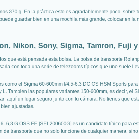
unos 370 g. En la práctica esto es agradablemente poco, sobre 
Se puede guardar bien en una mochila más grande, colocar en la
non, Nikon, Sony, Sigma, Tamron, Fuj
 los que está pensada esta bolsa. La bolsa de transporte Rola
rla con toda una serie de telezooms típicos que uno suele lleva
icos como el Sigma 60-600mm f/4,5-6,3 DG OS HSM Sports par
 L. También las populares variantes 150-600mm, es decir, e
aquí un lugar seguro junto con tu cámara. No tienes que esta
 bien ajustadas.
6–6,3 G OSS FE [SEL200600G] es un candidato típico para esta
n de transporte que no solo funcione de cualquier manera, sino