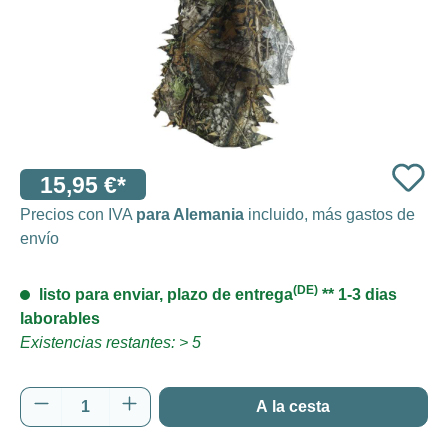
15,95 €*
Precios con IVA
para Alemania
incluido, más gastos de
envío
(DE)
listo para enviar, plazo de entrega
** 1-3 dias
laborables
Existencias restantes: > 5
Cantidad del producto: introduce la cantida
A la cesta