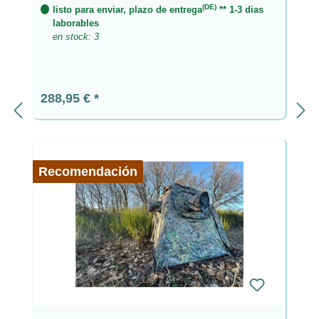
(DE)
listo para enviar, plazo de entrega
** 1-3 dias
laborables
en stock: 3
Precio normal:
288,95 €
Recomendación