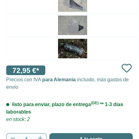
72,95 €*
Precios con IVA
para Alemania
incluido, más gastos de
envío
(DE)
listo para enviar, plazo de entrega
** 1-3 dias
laborables
en stock: 2
Cantidad del producto: introduce la cantida