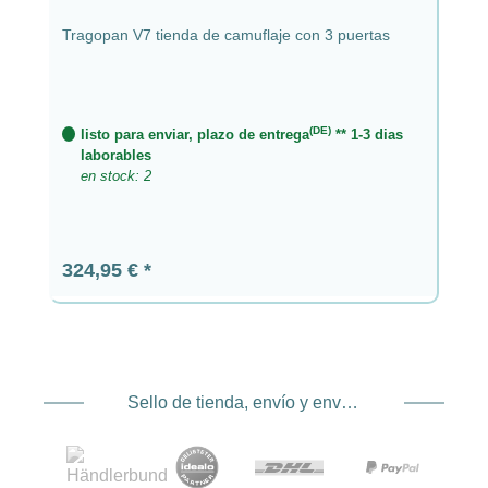
Tragopan V7 tienda de camuflaje con 3 puertas
(DE)
listo para enviar, plazo de entrega
** 1-3 dias
laborables
en stock: 2
Precio normal:
324,95 €
Sello de tienda, envío y envío. Proveedor de servicios de pago