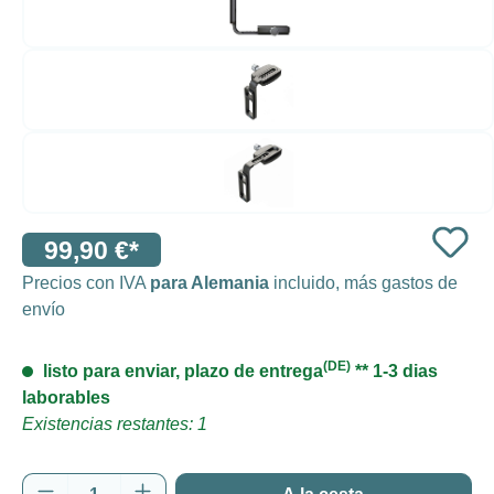
99,90 €*
Precios con IVA
para Alemania
incluido, más gastos de
envío
(DE)
listo para enviar, plazo de entrega
** 1-3 dias
laborables
Existencias restantes: 1
Cantidad del producto: introduce la cantida