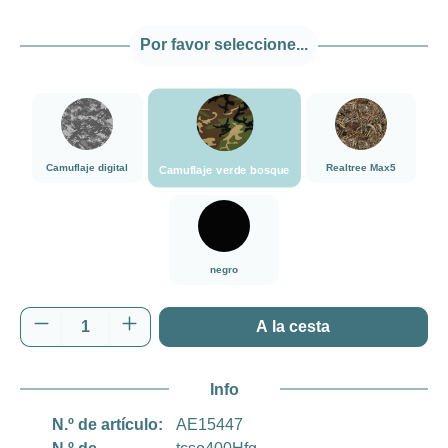
Por favor seleccione...
###Camuflaje verde bosque###LensCoat
###Camuflaje digital###LensCoat
###Realtree Max
Camuflaje digital
Realtree Max5
Camuflaje verde bosque
negro
negro
Cantidad del producto: introduce la cantida
A la cesta
Info
N.º de artículo:
AE15447