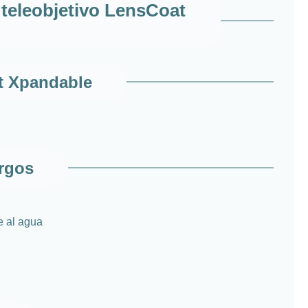
 teleobjetivo LensCoat
t Xpandable
argos
e al agua