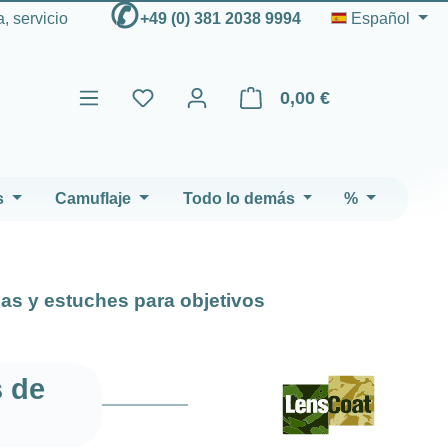
✆
, servicio
+49 (0) 381 2038 9994
Español
0,00 €
El carrito de compras contien
s
Camuflaje
Todo lo demás
%
as y estuches para objetivos
s de