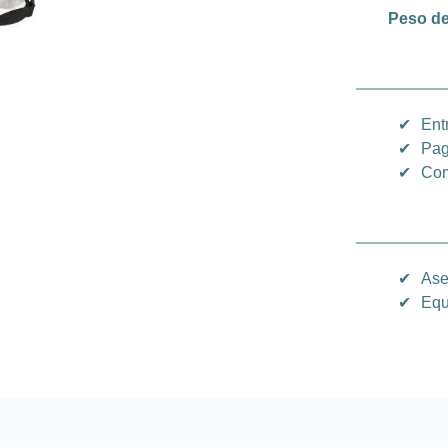
Peso de
✔
Ent
✔
Pag
✔
Com
✔
Ase
✔
Equ