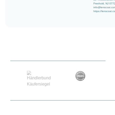
Freehold, NJ 077
info@lenscoat.co
https://lenscoat.