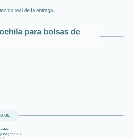
enido real de la entrega.
ochila para bolsas de
 la UE
sable:
ngefangen GbR
r. 7