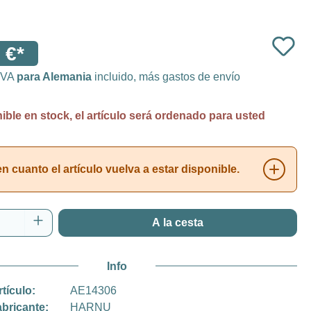
 €*
 IVA
para Alemania
incluido, más gastos de envío
ble en stock, el artículo será ordenado para usted
 cuanto el artículo vuelva a estar disponible.
 del producto: introduce la cantidad desea
A la cesta
Info
rtículo:
AE14306
abricante:
HARNU