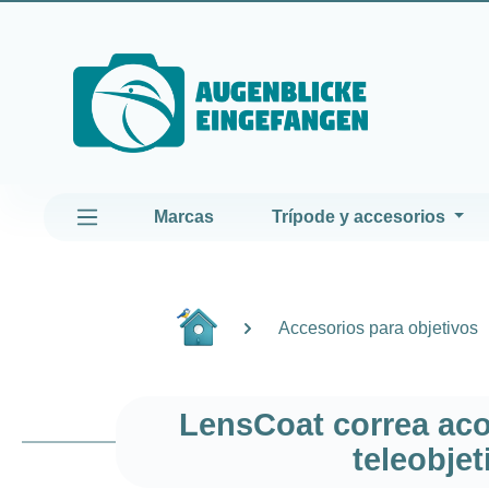
altar al contenido principal
Saltar a la navegación principal
Marcas
Trípode y accesorios
Accesorios para objetivos
LensCoat correa aco
teleobje