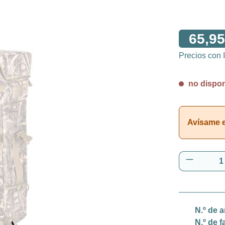
65,95
Precios con
no disponi
Avísame en
Cantidad
N.º de a
N.º de f