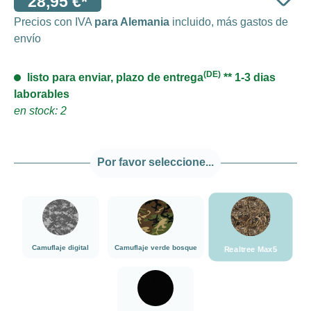
28,95 €*
Precios con IVA
para Alemania
incluido, más gastos de
envío
(DE)
listo para enviar, plazo de entrega
** 1-3 dias
laborables
en stock: 2
Por favor seleccione...
###Realtree Ma
###Camuflaje digital###LensCoat
###Camuflaje verde bosque###LensCoat
Camuflaje digital
Camuflaje verde bosque
Realtree Max5
negro