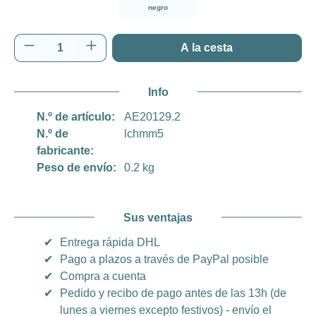
negro
Cantidad del producto: introduce la cantida
A la cesta
Info
N.º de artículo:
AE20129.2
N.º de
lchmm5
fabricante:
Peso de envío:
0.2 kg
Sus ventajas
✔
Entrega rápida DHL
✔
Pago a plazos a través de PayPal posible
✔
Compra a cuenta
✔
Pedido y recibo de pago antes de las 13h (de
lunes a viernes excepto festivos) - envío el