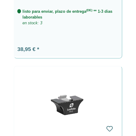
(DE)
listo para enviar, plazo de entrega
** 1-3 dias
laborables
en stock: 3
Precio normal:
38,95 €