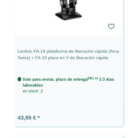
Leofoto FA-14 plataforma de liberación rápida (Arca
Swiss) + FA-10 placa en V de liberación rápida
(DE)
listo para enviar, plazo de entrega
** 1-3 dias
laborables
en stock: 2
Precio normal:
43,95 €