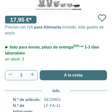
17,95 €*
Precios con IVA
para Alemania
incluido, más gastos de
envío
(DE)
listo para enviar, plazo de entrega
** 1-3 dias
laborables
en stock: 3
Cantidad del producto: introduce la cantida
A la cesta
Info
N.º de artículo:
AE20901
N.º de
LF-FA-11
fabricante: