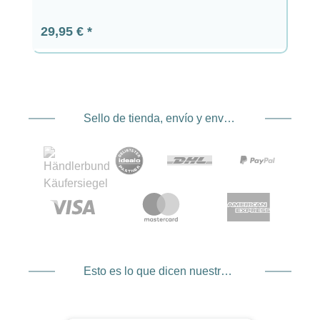
Precio normal:
29,95 €
Sello de tienda, envío y envío. Proveedor de servicios de pago
Esto es lo que dicen nuestros clientes