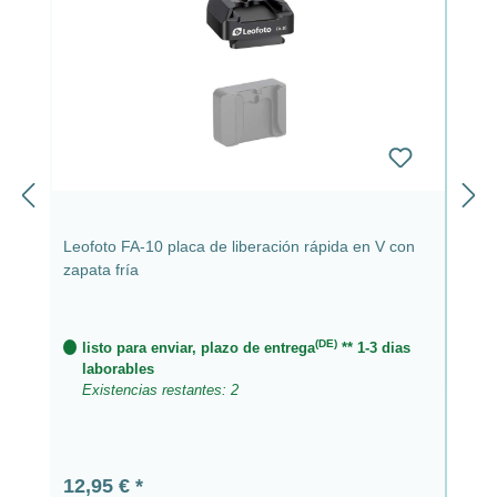
Leofoto FA-10 placa de liberación rápida en V con
zapata fría
(DE)
listo para enviar, plazo de entrega
** 1-3 dias
laborables
Existencias restantes: 2
Precio normal:
12,95 €