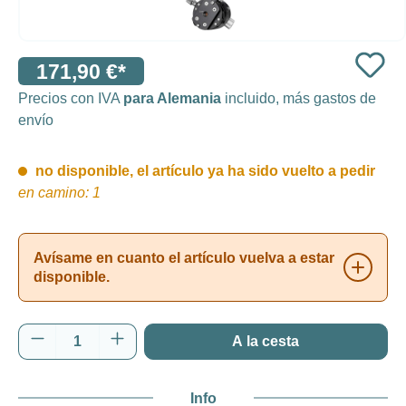
171,90 €*
Precios con IVA
para Alemania
incluido, más gastos de
envío
no disponible, el artículo ya ha sido vuelto a pedir
en camino: 1
Avísame en cuanto el artículo vuelva a estar
disponible.
Cantidad del producto: introduce la cantida
A la cesta
Info