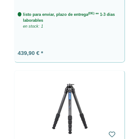
(DE)
listo para enviar, plazo de entrega
** 1-3 dias
laborables
en stock: 1
Precio normal:
439,90 €