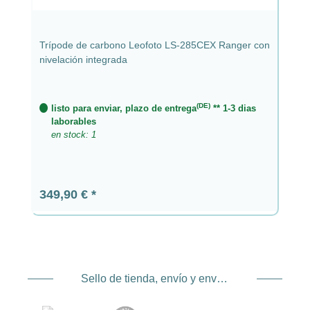
Trípode de carbono Leofoto LS-285CEX Ranger con
nivelación integrada
(DE)
listo para enviar, plazo de entrega
** 1-3 dias
laborables
en stock: 1
Precio normal:
349,90 €
Sello de tienda, envío y envío. Proveedor de servicios de pago