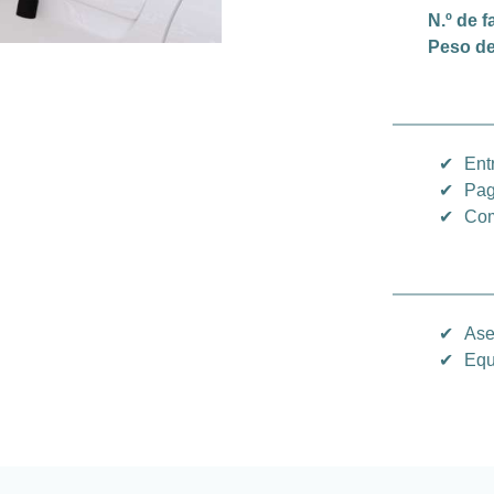
N.º de f
Peso de
✔
Ent
✔
Pag
✔
Com
✔
Ase
✔
Equ