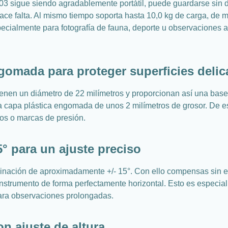
 sigue siendo agradablemente portátil, puede guardarse sin difi
ace falta. Al mismo tiempo soporta hasta 10,0 kg de carga, de 
ecialmente para fotografía de fauna, deporte u observaciones a
gomada para proteger superficies deli
enen un diámetro de 22 milímetros y proporcionan así una base mu
 capa plástica engomada de unos 2 milímetros de grosor. De es
os o marcas de presión.
° para un ajuste preciso
inación de aproximadamente +/- 15°. Con ello compensas sin es
u instrumento de forma perfectamente horizontal. Esto es especia
para observaciones prolongadas.
on ajuste de altura