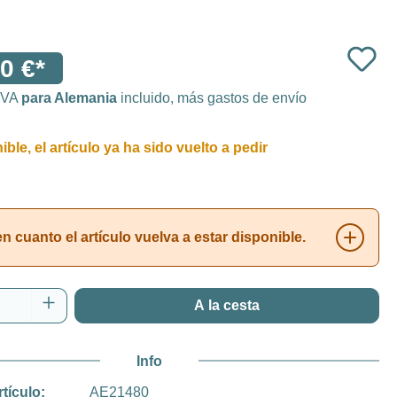
0 €*
 IVA
para Alemania
incluido, más gastos de envío
ble, el artículo ya ha sido vuelto a pedir
 cuanto el artículo vuelva a estar disponible.
 del producto: introduce la cantidad desea
A la cesta
Info
rtículo:
AE21480