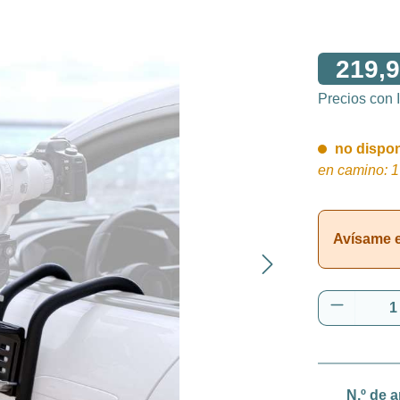
219,9
Precios con
no disponi
en camino: 1
Avísame en
Cantidad
N.º de a