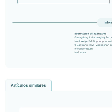
Infor
Información del fabricante:
Guangdong Laitu Imaging Techn
No.6 Weiye Rd Pingdong Indust
0 Sanxiang Town, Zhongshan ci
info@leofoto.cn
leofoto.cn
Artículos similares
Omitir la galería de productos