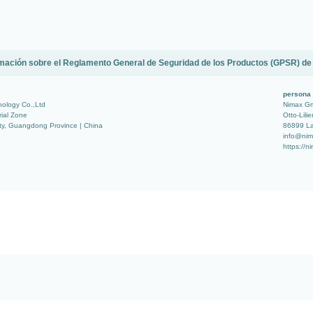
mación sobre el Reglamento General de Seguridad de los Productos (GPSR) de
persona 
ology Co.,Ltd
Nimax G
rial Zone
Otto-Lilie
ty, Guangdong Province | China
86899 La
info@nim
https://n