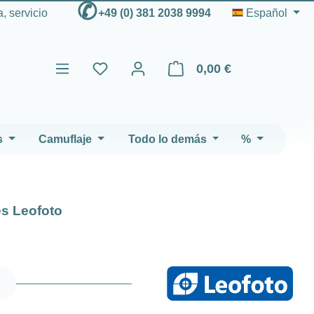
✆
, servicio
+49 (0) 381 2038 9994
Español
0,00 €
El carrito de compras contien
s
Camuflaje
Todo lo demás
%
es Leofoto