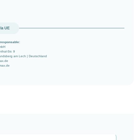
 la UE
responsable:
mbH
nthal-Str. 9
ndsberg am Lech | Deutschland
ax.de
imax.de