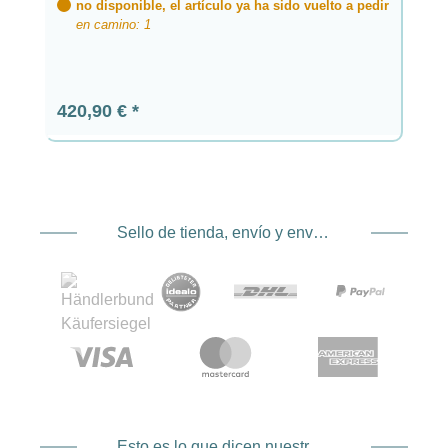
no disponible, el artículo ya ha sido vuelto a pedir
en camino: 1
Precio normal:
420,90 €
Sello de tienda, envío y envío. Proveedor de servicios de pago
Esto es lo que dicen nuestros clientes