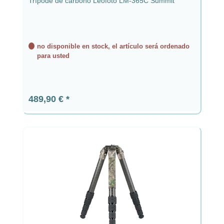
Trípode de carbono Leofoto LM-365C Summit
no disponible en stock, el artículo será ordenado
para usted
Precio normal:
489,90 €