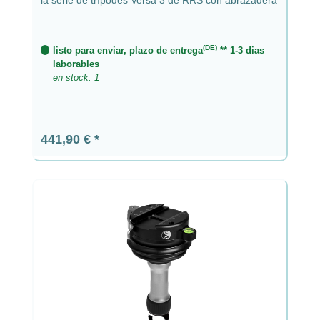
(DE)
listo para enviar, plazo de entrega
** 1-3 dias
laborables
en stock: 1
Precio normal:
441,90 €