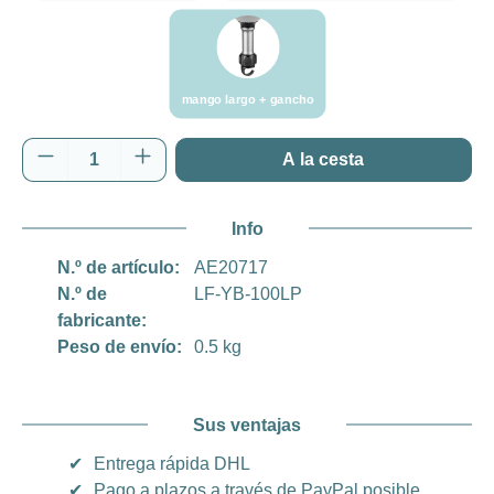
mango largo + gancho
mango largo + gancho
Cantidad del producto: introduce la cantida
A la cesta
Info
N.º de artículo:
AE20717
N.º de
LF-YB-100LP
fabricante:
Peso de envío:
0.5 kg
Sus ventajas
✔
Entrega rápida DHL
✔
Pago a plazos a través de PayPal posible