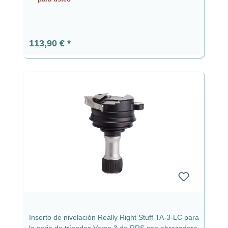
Precio normal:
113,90 €
Inserto de nivelación Really Right Stuff TA-3-LC para
la serie de trípodes Versa 3 de RRS con abrazadera