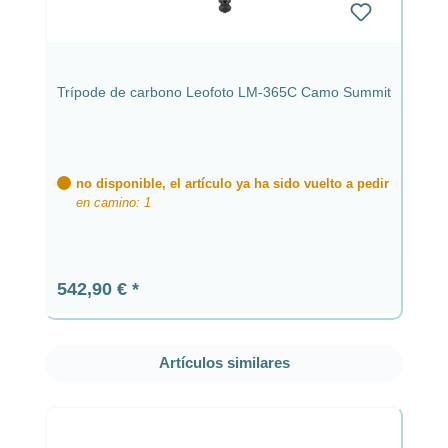
Trípode de carbono Leofoto LM-365C Camo Summit
no disponible, el artículo ya ha sido vuelto a pedir
en camino: 1
Precio normal:
542,90 €
Omitir la galería de productos
Artículos similares