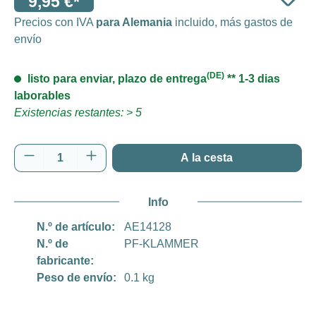
9,95 €*
Precios con IVA
para Alemania
incluido, más gastos de
envío
(DE)
listo para enviar, plazo de entrega
** 1-3 dias
laborables
Existencias restantes: > 5
Cantidad del producto: introduce la cantida
A la cesta
Info
N.º de artículo:
AE14128
N.º de
PF-KLAMMER
fabricante:
Peso de envío:
0.1 kg