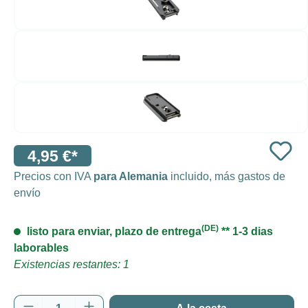
4,95 €*
Precios con IVA
para Alemania
incluido, más gastos de
envío
(DE)
listo para enviar, plazo de entrega
** 1-3 dias
laborables
Existencias restantes: 1
Cantidad del producto: introduce la cantida