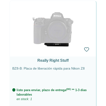
Really Right Stuff
BZ8-B: Placa de liberación rápida para Nikon Z8
(DE)
listo para enviar, plazo de entrega
** 1-3 dias
laborables
en stock: 1