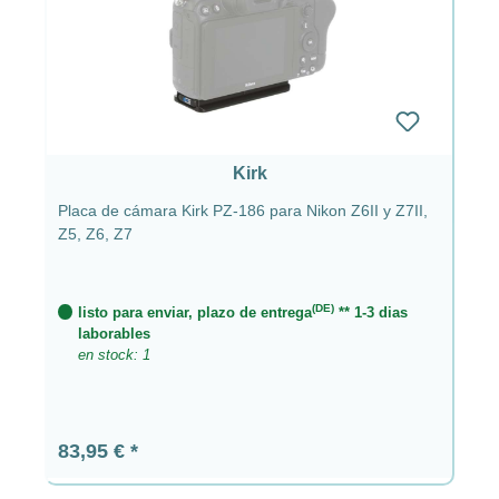
Kirk
Placa de cámara Kirk PZ-186 para Nikon Z6II y Z7II,
Z5, Z6, Z7
(DE)
listo para enviar, plazo de entrega
** 1-3 dias
laborables
en stock: 1
Precio normal:
83,95 €