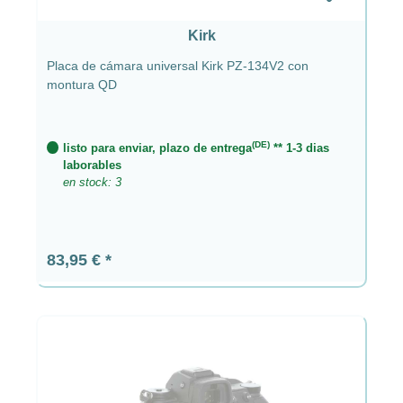
Kirk
Placa de cámara universal Kirk PZ-134V2 con
montura QD
(DE)
listo para enviar, plazo de entrega
** 1-3 dias
laborables
en stock: 3
Precio normal:
83,95 €