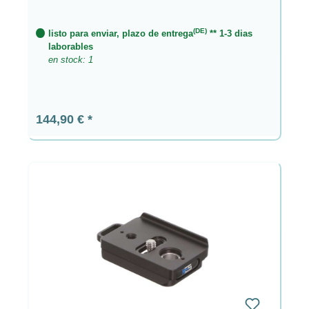
(DE)
listo para enviar, plazo de entrega
** 1-3 dias
laborables
en stock: 1
Precio normal:
144,90 €