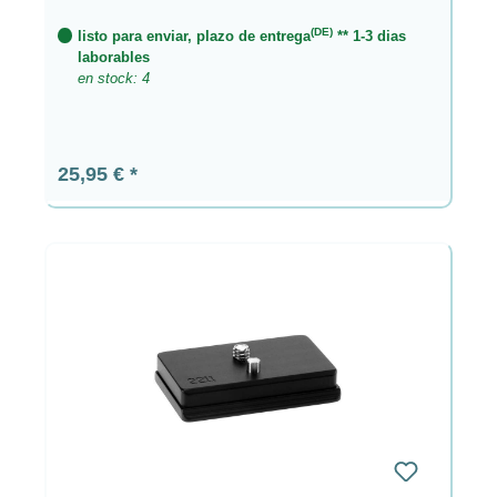
(DE)
listo para enviar, plazo de entrega
** 1-3 dias
laborables
en stock: 4
Precio normal:
25,95 €