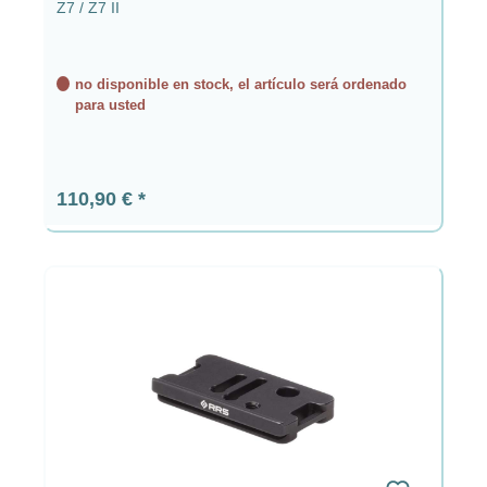
Z7 / Z7 II
no disponible en stock, el artículo será ordenado
para usted
Precio normal:
110,90 €