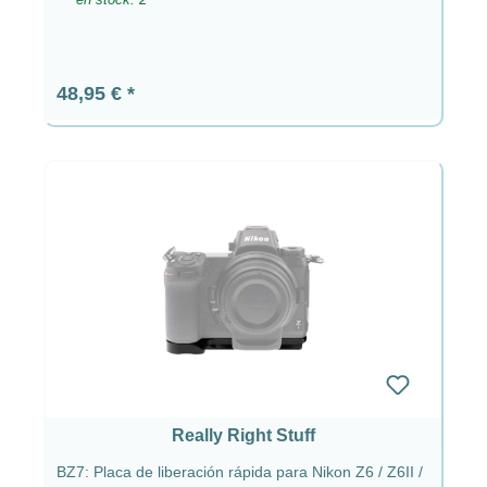
Precio normal:
48,95 €
Really Right Stuff
BZ7: Placa de liberación rápida para Nikon Z6 / Z6II /