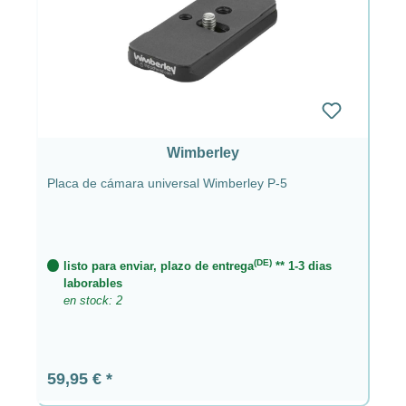
Wimberley
Placa de cámara universal Wimberley P-5
(DE)
listo para enviar, plazo de entrega
** 1-3 dias
laborables
en stock: 2
Precio normal:
59,95 €