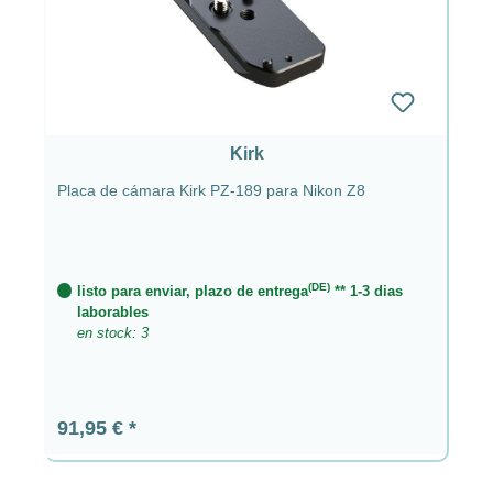
Kirk
Placa de cámara Kirk PZ-189 para Nikon Z8
(DE)
listo para enviar, plazo de entrega
** 1-3 dias
laborables
en stock: 3
Precio normal:
91,95 €