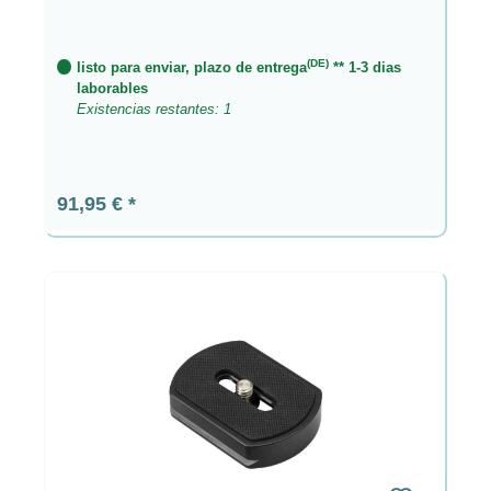
(DE)
listo para enviar, plazo de entrega
** 1-3 dias
laborables
Existencias restantes: 1
Precio normal:
91,95 €