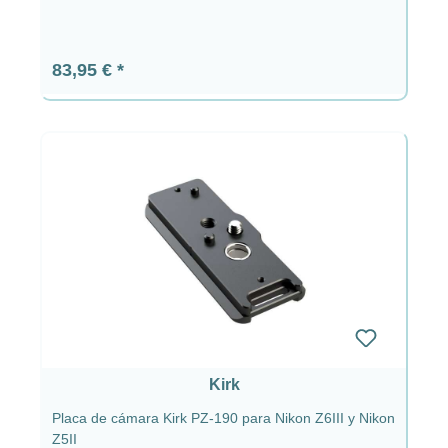
Precio normal:
83,95 €
Kirk
Placa de cámara Kirk PZ-190 para Nikon Z6III y Nikon
Z5II