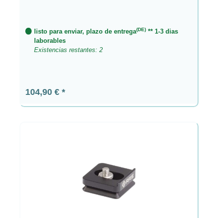
(DE)
listo para enviar, plazo de entrega
** 1-3 dias
laborables
Existencias restantes: 2
Precio normal:
104,90 €