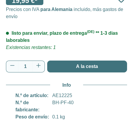
19,95 €*
Precios con IVA
para Alemania
incluido, más gastos de
envío
(DE)
listo para enviar, plazo de entrega
** 1-3 dias
laborables
Existencias restantes: 1
Cantidad del producto: introduce la cantida
A la cesta
Info
N.º de artículo:
AE12225
N.º de
BH-PF-40
fabricante:
Peso de envío:
0.1 kg