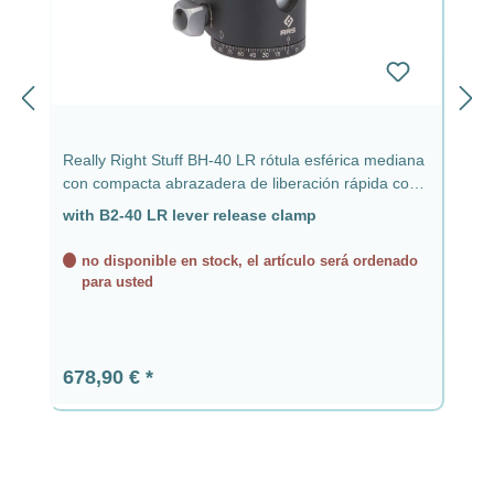
Really Right Stuff BH-40 LR rótula esférica mediana
con compacta abrazadera de liberación rápida con
palanca B2-40 LR
with B2-40 LR lever release clamp
no disponible en stock, el artículo será ordenado
para usted
Precio normal:
678,90 €