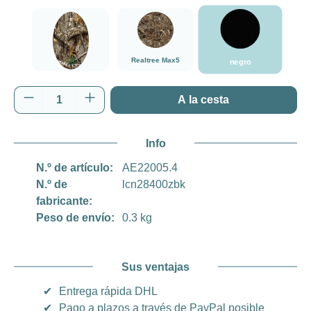
negro
###Realtree Edge###LensCoat
###Realtree Max5###LensCoat
Realtree Max5
negro
Realtree Edge
Cantidad del producto: introduce la cantida
A la cesta
Info
N.º de artículo:
AE22005.4
N.º de
lcn28400zbk
fabricante:
Peso de envío:
0.3 kg
Sus ventajas
✔
Entrega rápida DHL
✔
Pago a plazos a través de PayPal posible