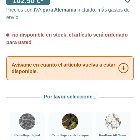
102,90 €*
Precios con IVA
para Alemania
incluido, más gastos de
envío
no disponible en stock, el artículo será ordenado
para usted
Avísame en cuanto el artículo vuelva a estar
disponible.
Por favor seleccione...
###Camuflaje digital###LensCoat
###Camuflaje verde bosque###LensCoat
###Realtree AP 
Camuflaje digital
Camuflaje verde bosque
Realtree AP Snow