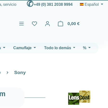
✆
, servicio
+49 (0) 381 2038 9994
Español
0,00 €
El carrito de compras contien
s
Camuflaje
Todo lo demás
%
Sony
o
mm