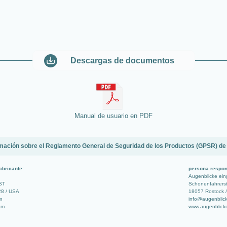
Descargas de documentos
Manual de usuario en PDF
mación sobre el Reglamento General de Seguridad de los Productos (GPSR) de
abricante:
persona respon
Augenblicke ei
ST
Schonenfahrerst
28 / USA
18057 Rostock /
m
info@augenblic
com
www.augenblick