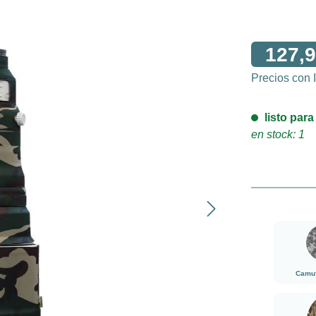
127,9
Precios con
listo para
en stock: 1
Camufl