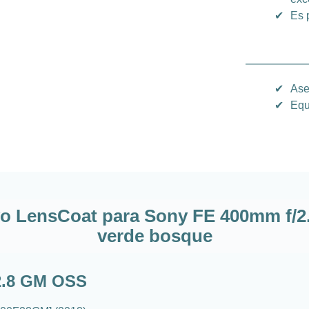
✔
Es 
✔
Ase
✔
Equ
ivo LensCoat para Sony FE 400mm f/2
verde bosque
2.8 GM OSS