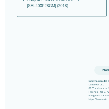
[SEL400F28GM] (2018)
Infor
Información del f
Lenscoat LLC
80 Throckmorton 
Freehold, NJ 077
info@lenscoat.co
https://lenscoat.