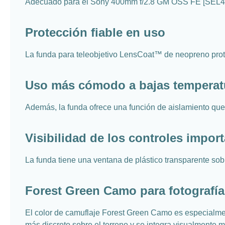
Adecuado para el Sony 400mm f/2.8 GM OSS FE [SEL4
Protección fiable en uso
La funda para teleobjetivo LensCoat™ de neopreno prote
Uso más cómodo a bajas temperat
Además, la funda ofrece una función de aislamiento que
Visibilidad de los controles impor
La funda tiene una ventana de plástico transparente sobr
Forest Green Camo para fotografía 
El color de camuflaje Forest Green Camo es especialmen
más discreto sobre el terreno y se integra visualmente m