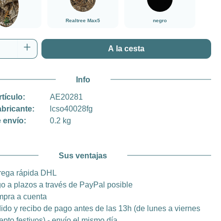
Realtree Max5
negro
tree Edge
 del producto: introduce la cantidad desea
A la cesta
Info
rtículo:
AE20281
abricante:
lcso40028fg
 envío:
0.2 kg
Sus ventajas
rega rápida DHL
o a plazos a través de PayPal posible
pra a cuenta
ido y recibo de pago antes de las 13h (de lunes a viernes
epto festivos) - envío el mismo día