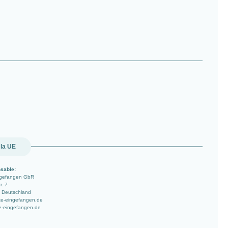
 la UE
sable:
ngefangen GbR
r. 7
 Deutschland
ke-eingefangen.de
e-eingefangen.de