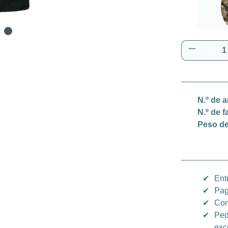
Real
Cantidad
N.º de a
N.º de f
Peso de
✔
Ent
✔
Pag
✔
Com
✔
Ped
exc