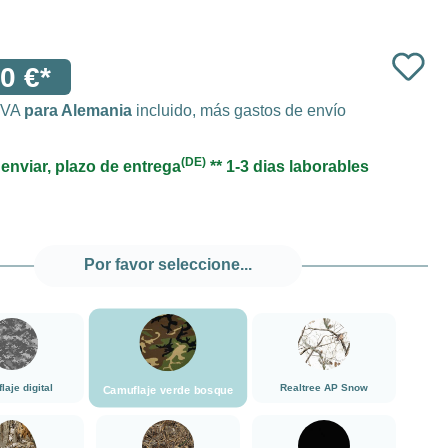
0 €*
 IVA
para Alemania
incluido, más gastos de envío
(DE)
 enviar, plazo de entrega
** 1-3 dias laborables
Por favor seleccione...
###Camuflaje verde bosque###LensCoat
###Camuflaje digital###LensCoat
###Realtree AP Snow###
aje digital
Realtree AP Snow
Camuflaje verde bosque
###Realtree Edge###LensCoat
###Realtree Max5###LensCoat
negro