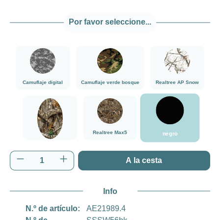
Por favor seleccione...
###Camuflaje digital###LensCoat
###Camuflaje verde bosque###LensCoat
###Realtree AP 
Camuflaje digital
Camuflaje verde bosque
Realtree AP Snow
negro
###Realtree Edge###LensCoat
###Realtree Max5###LensCoat
Realtree Max5
negro
Realtree Edge
Cantidad del producto: introduce la cantida
A la cesta
Info
N.º de artículo:
AE21989.4