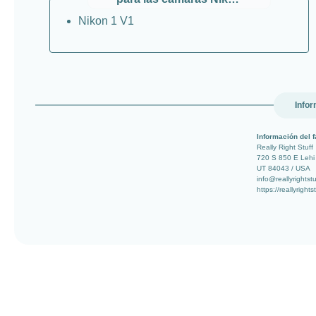
Nikon 1 V1
Infor
Información del f
Really Right Stuff
720 S 850 E Lehi
UT 84043 / USA
info@reallyrightst
https://reallyright