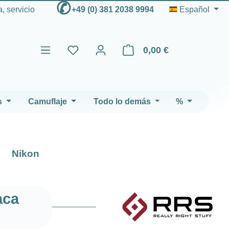
✆
, servicio
+49 (0) 381 2038 9994
Español
0,00 €
El carrito de compras contien
s
Camuflaje
Todo lo demás
%
Nikon
aca