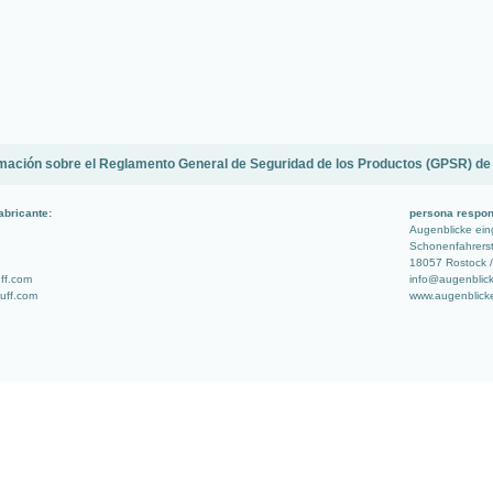
mación sobre el Reglamento General de Seguridad de los Productos (GPSR) de
abricante:
persona respon
Augenblicke ei
Schonenfahrerst
18057 Rostock /
uff.com
info@augenblic
stuff.com
www.augenblick