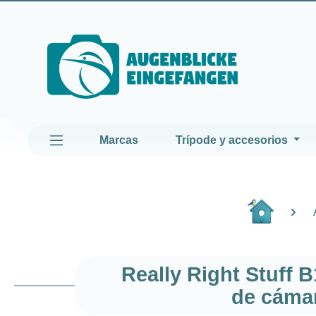
altar al contenido principal
Saltar a la navegación principal
Marcas
Trípode y accesorios
Really Right Stuff 
de cámar