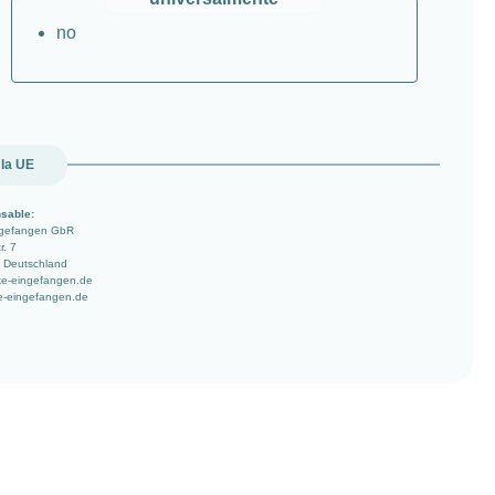
no
 la UE
sable:
ngefangen GbR
r. 7
 Deutschland
ke-eingefangen.de
e-eingefangen.de