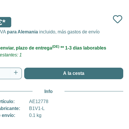
€*
 IVA
para Alemania
incluido, más gastos de envío
(DE)
 enviar, plazo de entrega
** 1-3 dias laborables
estantes: 1
 del producto: introduce la cantidad desea
A la cesta
Info
rtículo:
AE12778
abricante:
B1V1-L
 envío:
0.1 kg