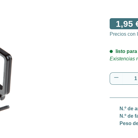
1,95 
Precios con
listo para
Existencias r
Cantidad
N.º de a
N.º de f
Peso de