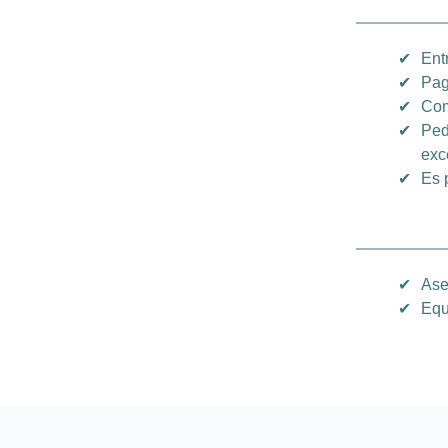
✔
Ent
✔
Pag
✔
Com
✔
Ped
exc
✔
Es 
✔
Ase
✔
Equ