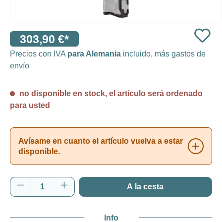
303,90 €*
Precios con IVA
para Alemania
incluido, más gastos de
envío
no disponible en stock, el artículo será ordenado
para usted
Avísame en cuanto el artículo vuelva a estar
disponible.
Cantidad del producto: introduce la cantida
A la cesta
Info