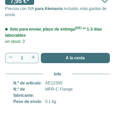
7,95 €*
Precios con IVA
para Alemania
incluido, más gastos de
envío
(DE)
listo para enviar, plazo de entrega
** 1-3 dias
laborables
en stock: 3
Cantidad del producto: introduce la cantida
A la cesta
Info
N.º de artículo:
AE12395
N.º de
MPR-C Flange
fabricante:
Peso de envío:
0.1 kg