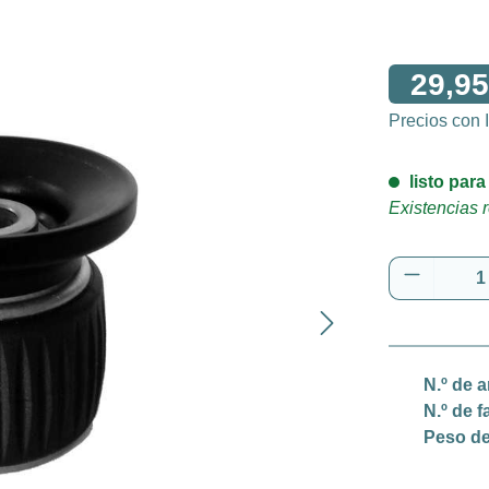
29,95
Precios con
listo para
Existencias r
Cantidad
N.º de a
N.º de f
Peso de