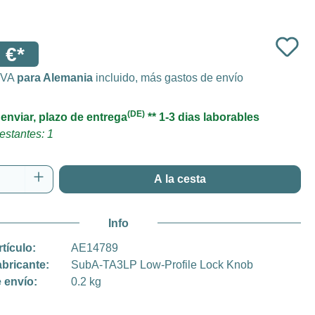
 €*
 IVA
para Alemania
incluido, más gastos de envío
(DE)
 enviar, plazo de entrega
** 1-3 dias laborables
estantes: 1
 del producto: introduce la cantidad desea
A la cesta
Info
rtículo:
AE14789
abricante:
SubA-TA3LP Low-Profile Lock Knob
 envío:
0.2 kg