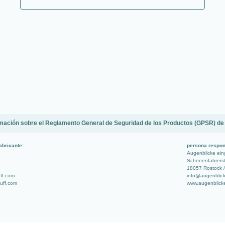
mación sobre el Reglamento General de Seguridad de los Productos (GPSR) de
abricante:
persona respon
Augenblicke ei
Schonenfahrerst
18057 Rostock /
uff.com
info@augenblic
stuff.com
www.augenblick