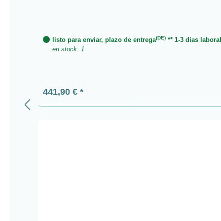
(DE)
listo para enviar, plazo de entrega
** 1-3 dias labora
en stock: 1
Precio normal:
441,90 €