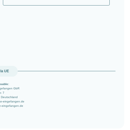
 la UE
sable:
ngefangen GbR
r. 7
 Deutschland
ke-eingefangen.de
e-eingefangen.de