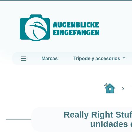
altar al contenido principal
Saltar a la navegación principal
Marcas
Trípode y accesorios
Really Right Stu
unidades d