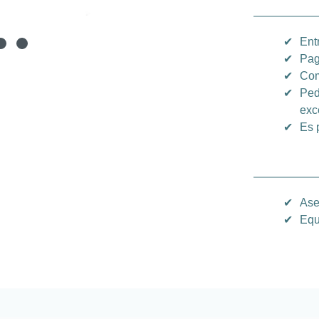
✔
Ent
✔
Pag
✔
Com
✔
Ped
exc
✔
Es 
✔
Ase
✔
Equ