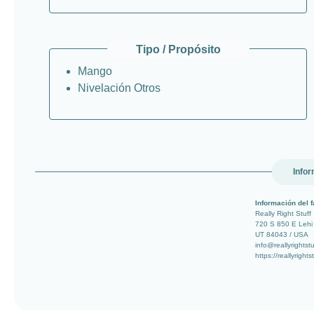
Tipo / Propósito
Mango
Nivelación Otros
Infor
Información del f
Really Right Stuff
720 S 850 E Lehi
UT 84043 / USA
info@reallyrightst
https://reallyright