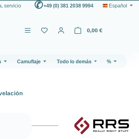
✆
, servicio
+49 (0) 381 2038 9994
Español
0,00 €
El carrito de compras contien
s
Camuflaje
Todo lo demás
%
velación