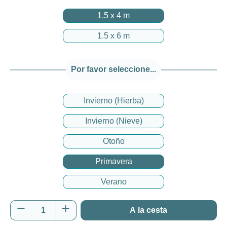
1.5 x 4 m
1.5 x 6 m
Por favor seleccione...
Invierno (Hierba)
Invierno (Nieve)
Otoño
Primavera
Verano
Cantidad del producto: introduce la cantida
A la cesta