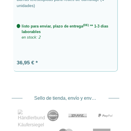
unidades)
(DE)
listo para enviar, plazo de entrega
** 1-3 dias
laborables
en stock: 2
Precio normal:
36,95 €
Sello de tienda, envío y envío. Proveedor de servicios de pago