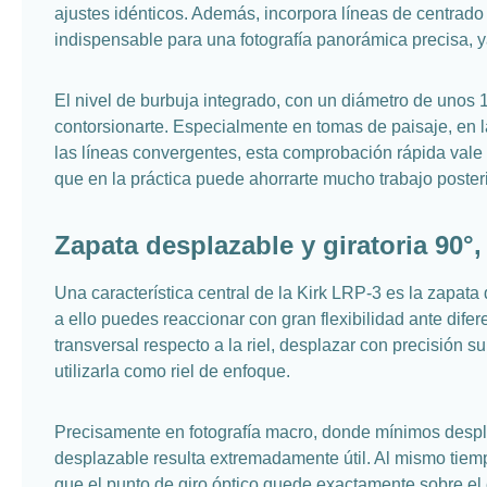
ajustes idénticos. Además, incorpora líneas de centrado 
indispensable para una fotografía panorámica precisa, y
El nivel de burbuja integrado, con un diámetro de unos
contorsionarte. Especialmente en tomas de paisaje, en la
las líneas convergentes, esta comprobación rápida vale 
que en la práctica puede ahorrarte mucho trabajo poster
Zapata desplazable y giratoria 90°
Una característica central de la Kirk LRP-3 es la zapa
a ello puedes reaccionar con gran flexibilidad ante dife
transversal respecto a la riel, desplazar con precisión s
utilizarla como riel de enfoque.
Precisamente en fotografía macro, donde mínimos despl
desplazable resulta extremadamente útil. Al mismo tiem
que el punto de giro óptico quede exactamente sobre el e