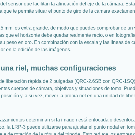
del sensor que facilitan la alineación del eje de la cámara. Es
a que te permite situar el punto de giro de la cámara exactamen
 15 mm, es extra grande, de modo que puedes comprobar de un vi
s que el horizonte debe quedar realmente recto, o en fotografía 
su peso en oro. En combinación con la escala y las líneas de c
ior en la edición de las imágenes.
, una riel, muchas configuraciones
ta de liberación rápida de 2 pulgadas (QRC-2.6SB con QRC-1SQ)
rentes cuerpos de cámara, objetivos y situaciones de toma. Pued
u posición y, a su vez, mover la propia riel en una unidad de lib
azamientos determinan si la imagen está enfocada o desenfoca
po, la LRP-3 puede utilizarse para ajustar el punto nodal en t
je de rotación de la rótula del trípode. Esto reduce los errore