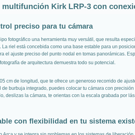
l multifunción Kirk LRP-3 con conex
ntrol preciso para tu cámara
uipo fotográfico una herramienta muy versátil, que resulta espe
sa. La riel está concebida como una base estable para un posic
ara el ajuste preciso del punto nodal en tomas panorámicas. Es
 fotografía de arquitectura demuestra todo su potencial.
,05 cm de longitud, que te ofrece un generoso recorrido de ajus
l de burbuja integrado, puedes colocar tu cámara con precisión m
o, deslizas la cámara, te orientas con la escala grabada por lás
ble con flexibilidad en tu sistema exis
Arca y se integra sin problemas en los sistemas de liberación r