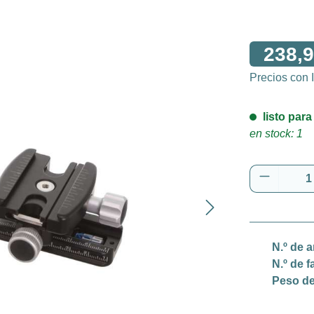
238,9
Precios con
listo para
en stock: 1
Cantidad
N.º de a
N.º de f
Peso de