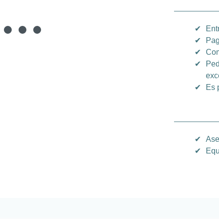
✔
Ent
✔
Pag
✔
Com
✔
Ped
exc
✔
Es 
✔
Ase
✔
Equ