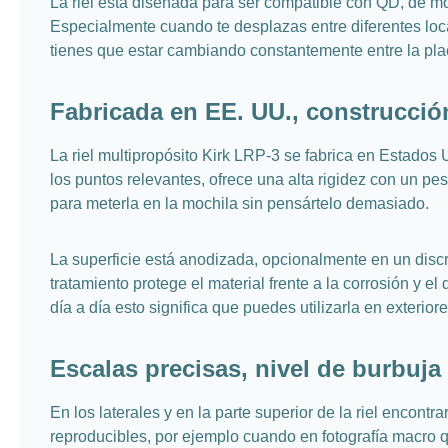
La riel está diseñada para ser compatible con QD, de mo
Especialmente cuando te desplazas entre diferentes loca
tienes que estar cambiando constantemente entre la placa
Fabricada en EE. UU., construcció
La riel multipropósito Kirk LRP-3 se fabrica en Estado
los puntos relevantes, ofrece una alta rigidez con un p
para meterla en la mochila sin pensártelo demasiado.
La superficie está anodizada, opcionalmente en un discr
tratamiento protege el material frente a la corrosión y 
día a día esto significa que puedes utilizarla en exterio
Escalas precisas, nivel de burbuja
En los laterales y en la parte superior de la riel encon
reproducibles, por ejemplo cuando en fotografía macro q