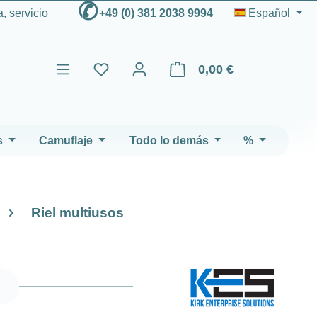
✆
, servicio
+49 (0) 381 2038 9994
Español
0,00 €
El carrito de compras contien
s
Camuflaje
Todo lo demás
%
Riel multiusos