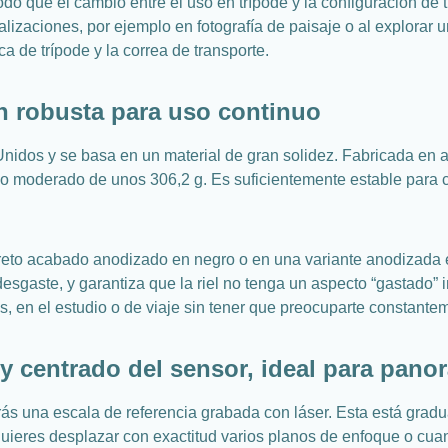
do que el cambio entre el uso en trípode y la configuración de 
lizaciones, por ejemplo en fotografía de paisaje o al explorar 
 de trípode y la correa de transporte.
n robusta para uso continuo
s Unidos y se basa en un material de gran solidez. Fabricada e
eso moderado de unos 306,2 g. Es suficientemente estable para c
eto acabado anodizado en negro o en una variante anodizada en 
el desgaste, y garantiza que la riel no tenga un aspecto “gastad
res, en el estudio o de viaje sin tener que preocuparte constant
 y centrado del sensor, ideal para pano
trarás una escala de referencia grabada con láser. Esta está gra
uieres desplazar con exactitud varios planos de enfoque o cuan