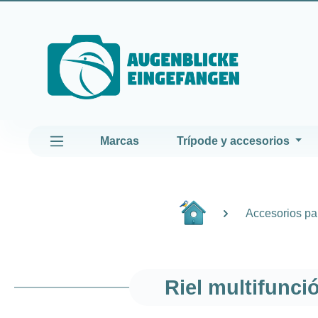
altar al contenido principal
Saltar a la navegación principal
Marcas
Trípode y accesorios
Accesorios par
Riel multifunc