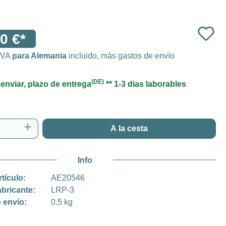
0 €*
 IVA
para Alemania
incluido, más gastos de envío
(DE)
 enviar, plazo de entrega
** 1-3 dias laborables
 del producto: introduce la cantidad desea
A la cesta
Info
rtículo:
AE20546
abricante:
LRP-3
 envío:
0.5 kg