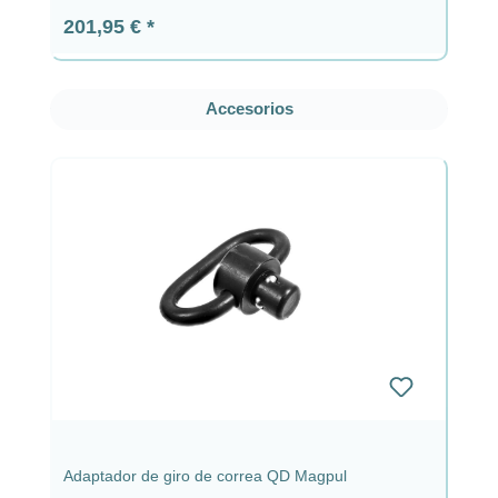
Precio normal:
201,95 €
Omitir la galería de productos
Accesorios
Adaptador de giro de correa QD Magpul