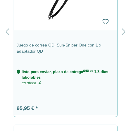
Juego de correa QD: Sun-Sniper One con 1 x
adaptador QD
(DE)
listo para enviar, plazo de entrega
** 1-3 dias
laborables
en stock: 4
Precio normal:
95,95 €