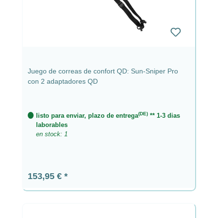
Juego de correas de confort QD: Sun-Sniper Pro
con 2 adaptadores QD
(DE)
listo para enviar, plazo de entrega
** 1-3 dias
laborables
en stock: 1
Precio normal:
153,95 €