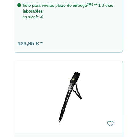
(DE)
listo para enviar, plazo de entrega
** 1-3 dias
laborables
en stock: 4
Precio normal:
123,95 €