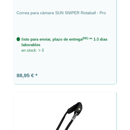
Correa para cámara SUN SNIPER Rotaball - Pro
(DE)
listo para enviar, plazo de entrega
** 1-3 dias
laborables
en stock: > 5
Precio normal:
88,95 €