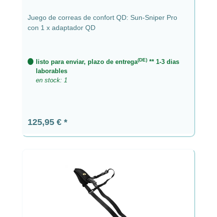
Juego de correas de confort QD: Sun-Sniper Pro
con 1 x adaptador QD
(DE)
listo para enviar, plazo de entrega
** 1-3 dias
laborables
en stock: 1
Precio normal:
125,95 €