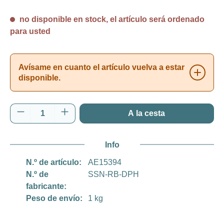
no disponible en stock, el artículo será ordenado
para usted
Avísame en cuanto el artículo vuelva a estar
disponible.
Cantidad del producto: introduce la cantida
A la cesta
Info
N.º de artículo:
AE15394
N.º de
SSN-RB-DPH
fabricante:
Peso de envío:
1 kg