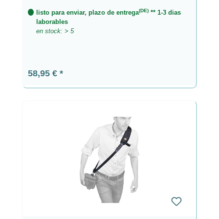
(DE)
listo para enviar, plazo de entrega
** 1-3 dias
laborables
en stock: > 5
Precio normal:
58,95 €