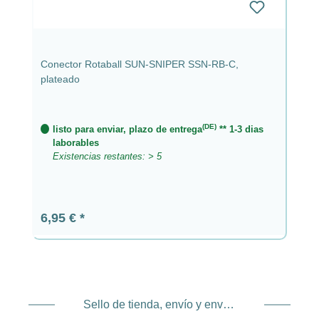
Conector Rotaball SUN-SNIPER SSN-RB-C,
plateado
(DE)
listo para enviar, plazo de entrega
** 1-3 dias
laborables
Existencias restantes: > 5
Precio normal:
6,95 €
Sello de tienda, envío y envío. Proveedor de servicios de pago