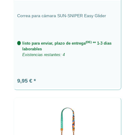
Correa para cámara SUN-SNIPER Easy Glider
(DE)
listo para enviar, plazo de entrega
** 1-3 dias
laborables
Existencias restantes: 4
Precio normal:
9,95 €