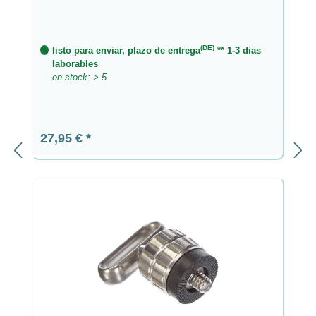
(DE)
listo para enviar, plazo de entrega
** 1-3 dias
laborables
en stock: > 5
Precio normal:
27,95 €