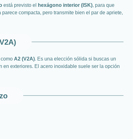
o
está previsto el
hexágono interior (ISK)
, para que
 parece compacta, pero transmite bien el par de apriete,
(V2A)
e como
A2 (V2A)
. Es una elección sólida si buscas un
n en exteriores. El acero inoxidable suele ser la opción
azo