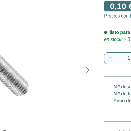
0,10 
Precios con
listo para
en stock: > 5
Cantidad
N.º de a
N.º de f
Peso de