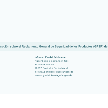
mación sobre el Reglamento General de Seguridad de los Productos (GPSR) de
Información del fabricante:
Augenblicke eingefangen GbR
Schonenfahrerstr. 7
18057 Rostock / Deutschland
info@augenblicke-eingefangen.de
www.augenblicke-eingefangen.de