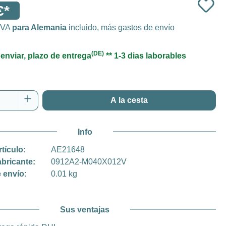
€*
 IVA
para Alemania
incluido, más gastos de envío
(DE)
 enviar, plazo de entrega
** 1-3 dias laborables
 del producto: introduce la cantidad desea
A la cesta
Info
rtículo:
AE21648
abricante:
0912A2-M040X012V
 envío:
0.01 kg
Sus ventajas