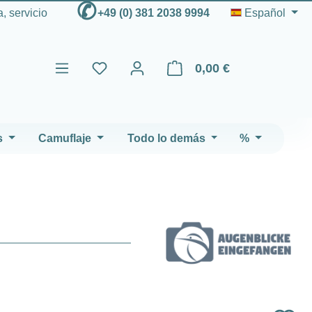
✆
, servicio
+49 (0) 381 2038 9994
Español
0,00 €
El carrito de compras contien
s
Camuflaje
Todo lo demás
%