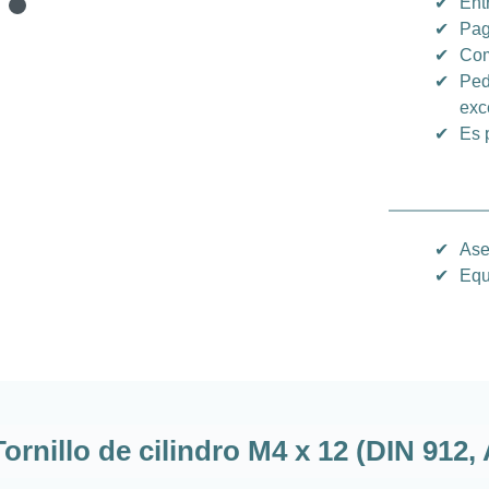
✔
Ent
✔
Pag
✔
Com
✔
Ped
exc
✔
Es 
✔
Ase
✔
Equ
Tornillo de cilindro M4 x 12 (DIN 912,