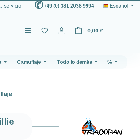
✆
, servicio
+49 (0) 381 2038 9994
Español
0,00 €
El carrito de compras contien
s
Camuflaje
Todo lo demás
%
laje
llie