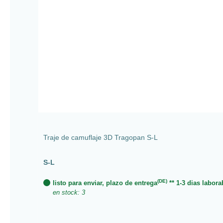
Traje de camuflaje 3D Tragopan S-L
S-L
(DE)
listo para enviar, plazo de entrega
** 1-3 dias labora
en stock: 3