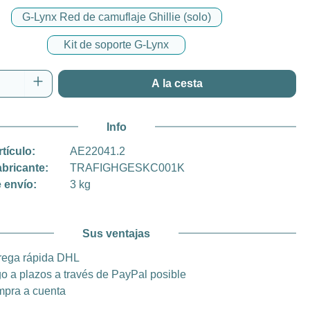
G-Lynx Red de camuflaje Ghillie (solo)
Kit de soporte G-Lynx
 del producto: introduce la cantidad desea
A la cesta
Info
rtículo:
AE22041.2
abricante:
TRAFIGHGESKC001K
 envío:
3 kg
Sus ventajas
rega rápida DHL
o a plazos a través de PayPal posible
pra a cuenta