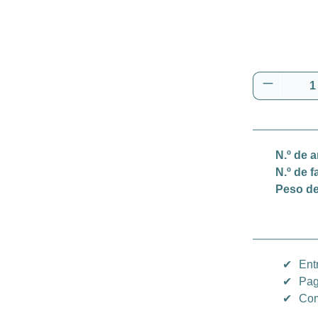
Cantidad
N.º de a
N.º de f
Peso de
✔
Ent
✔
Pag
✔
Com