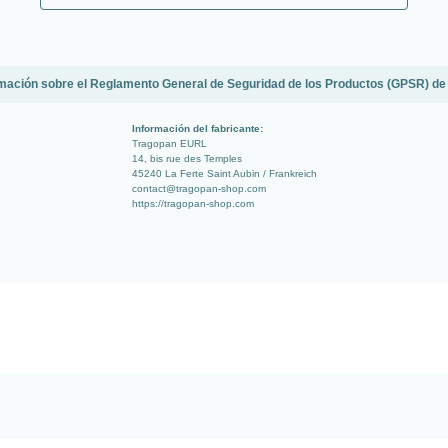
mación sobre el Reglamento General de Seguridad de los Productos (GPSR) de
Información del fabricante:
Tragopan EURL
14, bis rue des Temples
45240 La Ferte Saint Aubin / Frankreich
contact@tragopan-shop.com
https://tragopan-shop.com