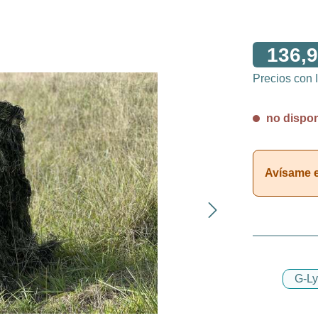
136,9
Precios con
no disponi
Avísame en
G-Ly