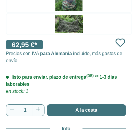
62,95 €*
Precios con IVA
para Alemania
incluido, más gastos de
envío
(DE)
listo para enviar, plazo de entrega
** 1-3 dias
laborables
en stock: 1
Cantidad del producto: introduce la cantida
A la cesta
Info