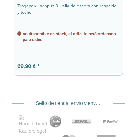
Tragopan Lagopus B - silla de espera con respaldo
y techo
no disponible en stock, el artículo será ordenado
para usted
Precio normal:
69,90 €
Sello de tienda, envío y envío. Proveedor de servicios de pago