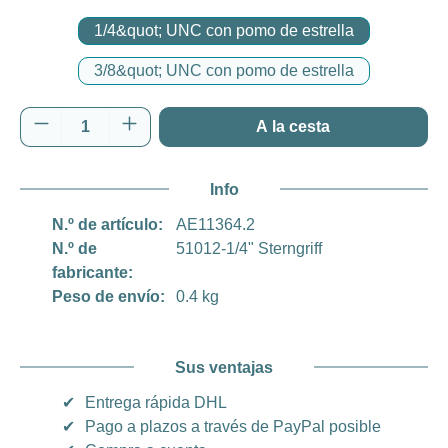
1/4&quot; UNC con pomo de estrella
3/8&quot; UNC con pomo de estrella
Cantidad del producto: introduce la cantida
A la cesta
Info
N.º de artículo:
AE11364.2
N.º de
51012-1/4" Sterngriff
fabricante:
Peso de envío:
0.4 kg
Sus ventajas
✔
Entrega rápida DHL
✔
Pago a plazos a través de PayPal posible