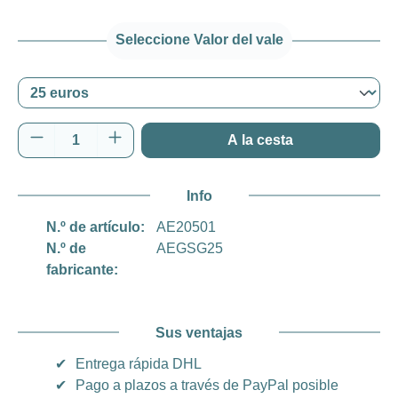
Seleccione Valor del vale
Cantidad del producto: introduce la cantida
A la cesta
Info
N.º de artículo:
AE20501
N.º de
AEGSG25
fabricante:
Sus ventajas
✔
Entrega rápida DHL
✔
Pago a plazos a través de PayPal posible