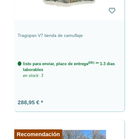
Tragopan V7 tienda de camuflaje
(DE)
listo para enviar, plazo de entrega
** 1-3 dias
laborables
en stock: 3
Precio normal:
288,95 €
Recomendación