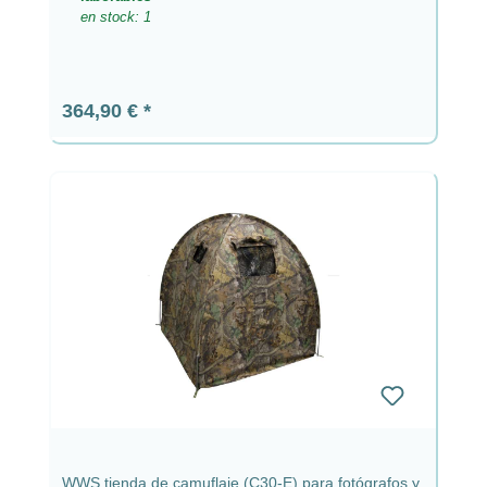
en stock: 1
Precio normal:
364,90 €
WWS tienda de camuflaje (C30-E) para fotógrafos y