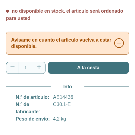
no disponible en stock, el artículo será ordenado
para usted
Avísame en cuanto el artículo vuelva a estar
disponible.
Cantidad del producto: introduce la cantida
A la cesta
Info
N.º de artículo:
AE14436
N.º de
C30.1-E
fabricante:
Peso de envío:
4.2 kg