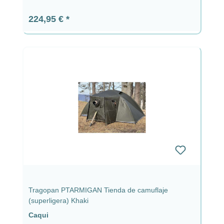
Precio normal:
224,95 €
Tragopan PTARMIGAN Tienda de camuflaje
(superligera) Khaki
Caqui