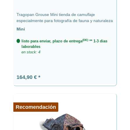
Tragopan Grouse Mini tienda de camuflaje
especialmente para fotografía de fauna y naturaleza
Mini
(DE)
listo para enviar, plazo de entrega
** 1-3 dias
laborables
en stock: 4
Precio normal:
164,90 €
Recomendación