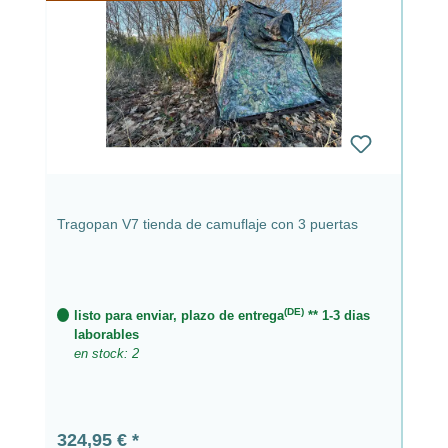
Tragopan V7 tienda de camuflaje con 3 puertas
(DE)
listo para enviar, plazo de entrega
** 1-3 dias
laborables
en stock: 2
Precio normal:
324,95 €