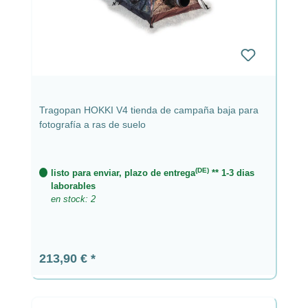
Tragopan HOKKI V4 tienda de campaña baja para
fotografía a ras de suelo
(DE)
listo para enviar, plazo de entrega
** 1-3 dias
laborables
en stock: 2
Precio normal:
213,90 €