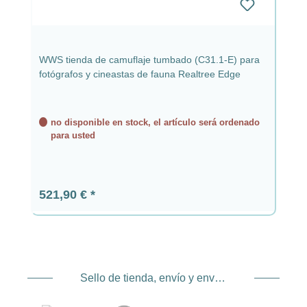
WWS tienda de camuflaje tumbado (C31.1-E) para
fotógrafos y cineastas de fauna Realtree Edge
no disponible en stock, el artículo será ordenado
para usted
Precio normal:
521,90 €
Sello de tienda, envío y envío. Proveedor de servicios de pago