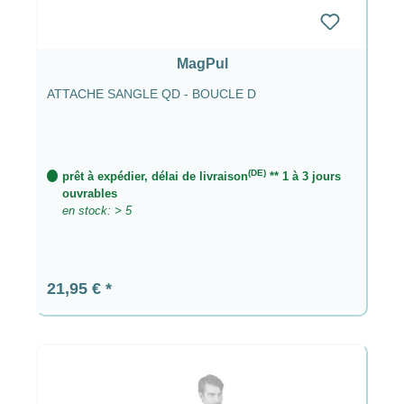
MagPul
ATTACHE SANGLE QD - BOUCLE D
(DE)
prêt à expédier, délai de livraison
** 1 à 3 jours
ouvrables
en stock: > 5
Prix régulier :
21,95 €