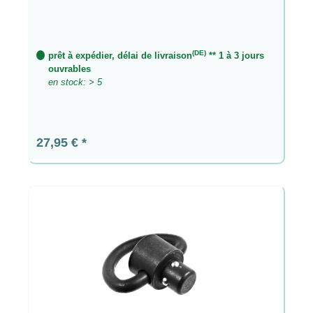
(DE)
prêt à expédier, délai de livraison
** 1 à 3 jours
ouvrables
en stock: > 5
Prix régulier :
27,95 €