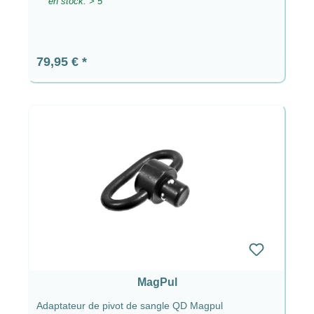
en stock: > 5
Prix régulier :
79,95 €
MagPul
Adaptateur de pivot de sangle QD Magpul