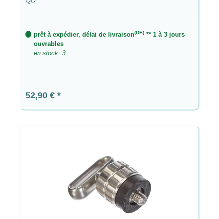
(DE)
prêt à expédier, délai de livraison
** 1 à 3 jours
ouvrables
en stock: 3
Prix régulier :
52,90 €