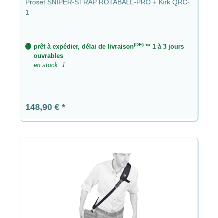
Proset SNIPER-STRAP ROTABALL-PRO + Kirk QRC-
1
(DE)
prêt à expédier, délai de livraison
** 1 à 3 jours
ouvrables
en stock: 1
Prix régulier :
148,90 €