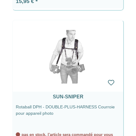
Prix régulier :
15,95 €
SUN-SNIPER
Rotaball DPH - DOUBLE-PLUS-HARNESS Courroie
pour appareil photo
pas en stock, l'article sera commandé pour vous