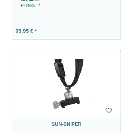
en stock: 4
Prix régulier :
95,95 €
SUN-SNIPER