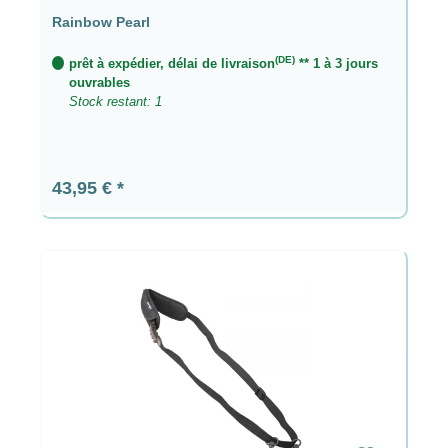
Rainbow Pearl
(DE)
prêt à expédier, délai de livraison
** 1 à 3 jours
ouvrables
Stock restant: 1
Prix régulier :
43,95 €