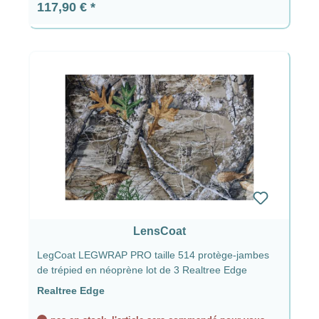
Prix régulier :
117,90 €
LensCoat
LegCoat LEGWRAP PRO taille 514 protège-jambes
de trépied en néoprène lot de 3 Realtree Edge
Realtree Edge