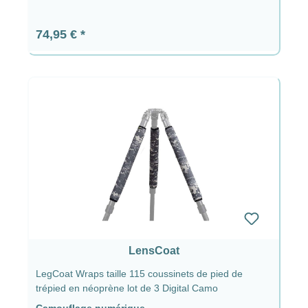
Prix régulier :
74,95 €
LensCoat
LegCoat Wraps taille 115 coussinets de pied de
trépied en néoprène lot de 3 Digital Camo
Camouflage numérique