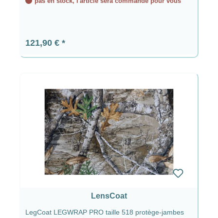
pas en stock, l'article sera commandé pour vous
Prix régulier :
121,90 €
LensCoat
LegCoat LEGWRAP PRO taille 518 protège-jambes