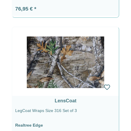
Prix régulier :
76,95 €
LensCoat
LegCoat Wraps Size 316 Set of 3
Realtree Edge