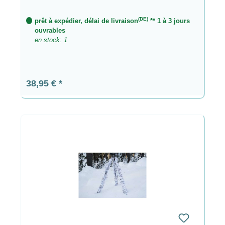
(DE)
prêt à expédier, délai de livraison
** 1 à 3 jours
ouvrables
en stock: 1
Prix régulier :
38,95 €