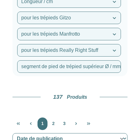
Longueur / cm
pour les trépieds Gitzo
pour les trépieds Manfrotto
pour les trépieds Really Right Stuff
segment de pied de trépied supérieur Ø / mm
137
Produits
Page
Page
Page
1
2
3