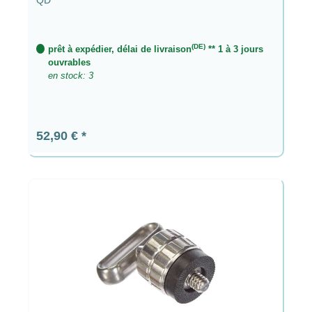
(DE)
prêt à expédier, délai de livraison
** 1 à 3 jours
ouvrables
en stock: 3
Prix régulier :
52,90 €