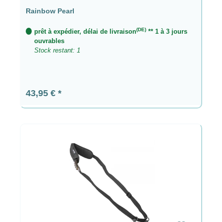
Rainbow Pearl
(DE)
prêt à expédier, délai de livraison
** 1 à 3 jours
ouvrables
Stock restant: 1
Prix régulier :
43,95 €