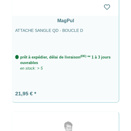
MagPul
ATTACHE SANGLE QD - BOUCLE D
(DE)
prêt à expédier, délai de livraison
** 1 à 3 jours
ouvrables
en stock: > 5
Prix régulier :
21,95 €