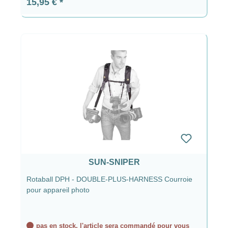
Prix régulier :
15,95 €
SUN-SNIPER
Rotaball DPH - DOUBLE-PLUS-HARNESS Courroie
pour appareil photo
pas en stock, l'article sera commandé pour vous