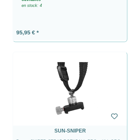
en stock: 4
Prix régulier :
95,95 €
SUN-SNIPER