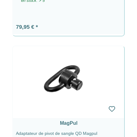
en stock: > 5
Prix régulier :
79,95 €
MagPul
Adaptateur de pivot de sangle QD Magpul