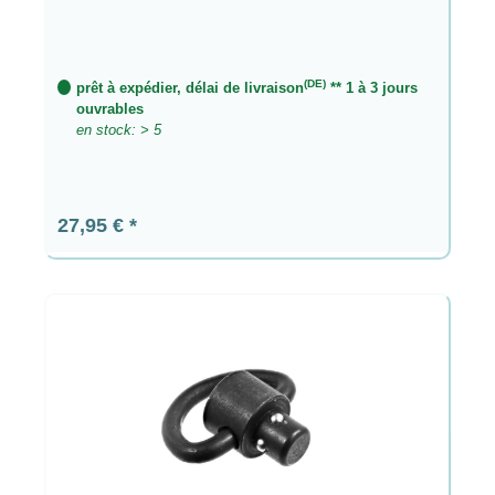
(DE)
prêt à expédier, délai de livraison
** 1 à 3 jours
ouvrables
en stock: > 5
Prix régulier :
27,95 €