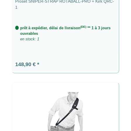
Proset SNIPER-STRAP ROTABALL-PRO + Kirk QRC-
1
(DE)
prêt à expédier, délai de livraison
** 1 à 3 jours
ouvrables
en stock: 1
Prix régulier :
148,90 €