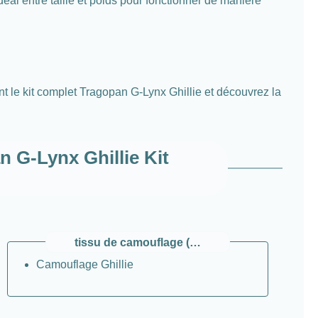
éal entre taille et poids pour fonctionner de manière
le kit complet Tragopan G-Lynx Ghillie et découvrez la
 G-Lynx Ghillie Kit
tissu de camouflage (type)
Camouflage Ghillie