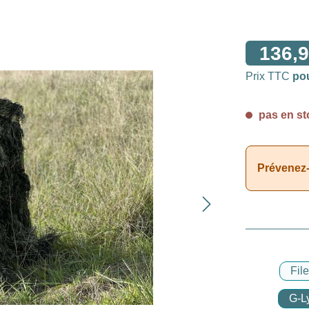
136,9
Prix TTC
po
pas en st
Prévenez-
File
G-Ly