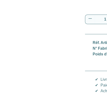
Quantité
Réf. Art
N° Fabr
Poids d
✔
Liv
✔
Pai
✔
Ach