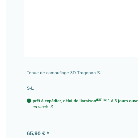
Tenue de camouflage 3D Tragopan S-L
S-L
(DE)
prêt à expédier, délai de livraison
** 1 à 3 jours ouv
en stock: 3
Prix régulier :
65,90 €