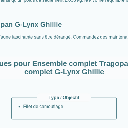
i qu'un poids de seulement 2,038 kg, le kit offre l'équilibre id
opan G-Lynx Ghillie
aune fascinante sans être dérangé. Commandez dès maintenant 
es pour Ensemble complet Tragopan
complet G-Lynx Ghillie
Type / Objectif
Filet de camouflage