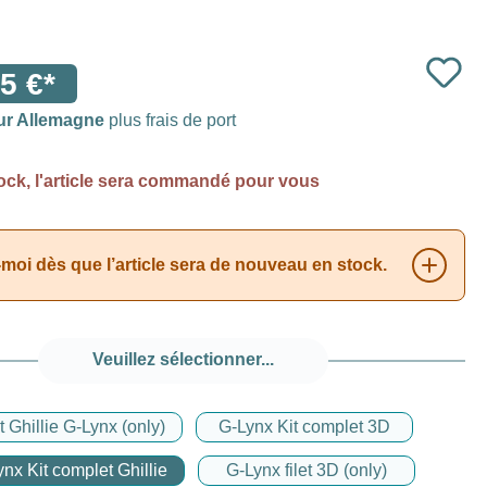
5 €*
ur Allemagne
plus frais de port
ock, l'article sera commandé pour vous
moi dès que l’article sera de nouveau en stock.
Veuillez sélectionner...
t Ghillie G-Lynx (only)
G-Lynx Kit complet 3D
nx Kit complet Ghillie
G-Lynx filet 3D (only)