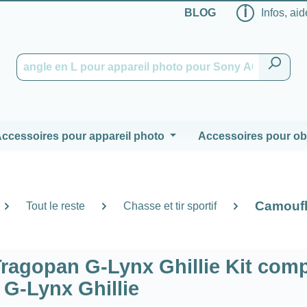
ℹ
BLOG
Infos, aid
ccessoires pour appareil photo
Accessoires pour obj
Camouf
Tout le reste
Chasse et tir sportif
ragopan G-Lynx Ghillie Kit comp
G-Lynx Ghillie