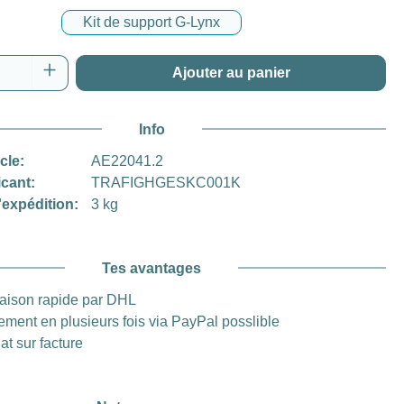
Kit de support G-Lynx
 de produit : Entrez la quantité souhaitée o
Ajouter au panier
Info
icle:
AE22041.2
icant:
TRAFIGHGESKC001K
'expédition:
3 kg
Tes avantages
raison rapide par DHL
ement en plusieurs fois via PayPal posslible
at sur facture