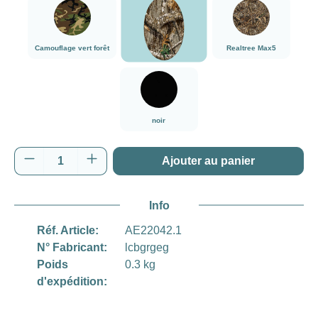
###Realtree Edge###LensCoat
###Camouflage vert forêt###LensCoat
###Realtree Max5#
Camouflage vert forêt
Realtree Max5
Realtree Edge
noir
noir
Quantité de produit : Entrez la quantité souh
Ajouter au panier
Info
Réf. Article:
AE22042.1
N° Fabricant:
lcbgrgeg
Poids
0.3 kg
d'expédition: