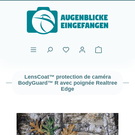
Passer au contenu principal
Le panier contient
LensCoat™ protection de caméra
BodyGuard™ R avec poignée Realtree
Edge