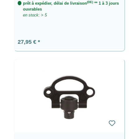
(DE)
prêt à expédier, délai de livraison
** 1 à 3 jours
ouvrables
en stock: > 5
Prix régulier :
27,95 €