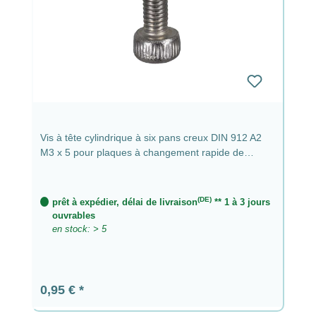
Vis à tête cylindrique à six pans creux DIN 912 A2
M3 x 5 pour plaques à changement rapide de
Augenblicke eingefangen
(DE)
prêt à expédier, délai de livraison
** 1 à 3 jours
ouvrables
en stock: > 5
Prix régulier :
0,95 €