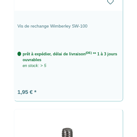
Vis de rechange Wimberley SW-100
(DE)
prêt à expédier, délai de livraison
** 1 à 3 jours
ouvrables
en stock: > 5
Prix régulier :
1,95 €