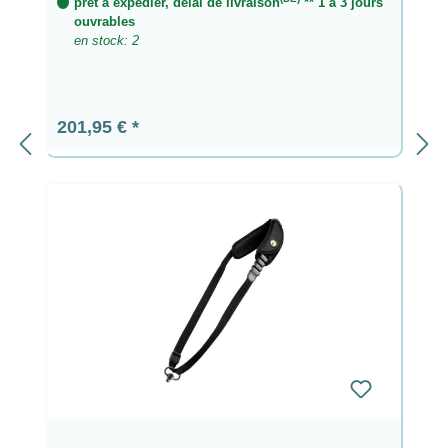
prêt à expédier, délai de livraison
** 1 à 3 jours
ouvrables
en stock: 2
Prix régulier :
201,95 €