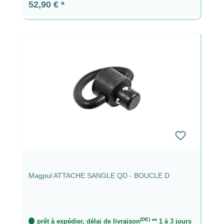
Prix régulier :
52,90 €
Magpul ATTACHE SANGLE QD - BOUCLE D
(DE)
prêt à expédier, délai de livraison
** 1 à 3 jours