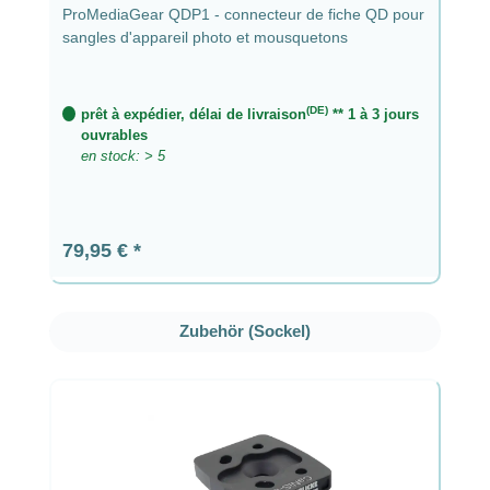
ProMediaGear QDP1 - connecteur de fiche QD pour
sangles d'appareil photo et mousquetons
(DE)
prêt à expédier, délai de livraison
** 1 à 3 jours
ouvrables
en stock: > 5
Prix régulier :
79,95 €
Ignorer la galerie de produits
Zubehör (Sockel)