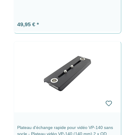
Prix régulier :
49,95 €
Plateau d'échange rapide pour vidéo VP-140 sans
socle - Plateau vidéo VP-140 (140 mm) 2 x QD