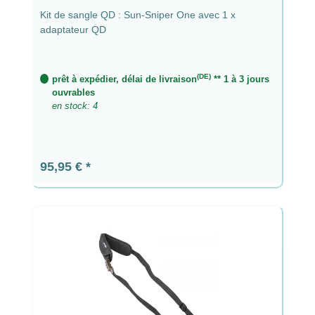
Kit de sangle QD : Sun-Sniper One avec 1 x
adaptateur QD
(DE)
prêt à expédier, délai de livraison
** 1 à 3 jours
ouvrables
en stock: 4
Prix régulier :
95,95 €