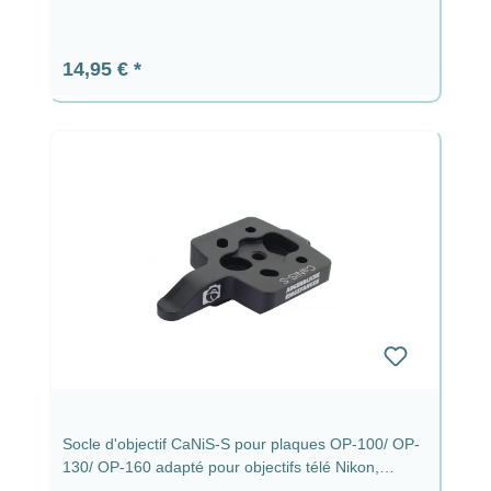
Prix régulier :
14,95 €
Socle d'objectif CaNiS-S pour plaques OP-100/ OP-
130/ OP-160 adapté pour objectifs télé Nikon,
Canon, Sony & Sigma sans plaque - CaNiS-S (plat)