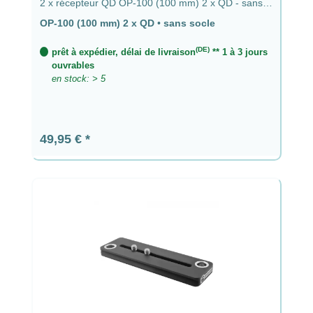
2 x récepteur QD OP-100 (100 mm) 2 x QD - sans
base
OP-100 (100 mm) 2 x QD
•
sans socle
(DE)
prêt à expédier, délai de livraison
** 1 à 3 jours
ouvrables
en stock: > 5
Prix régulier :
49,95 €