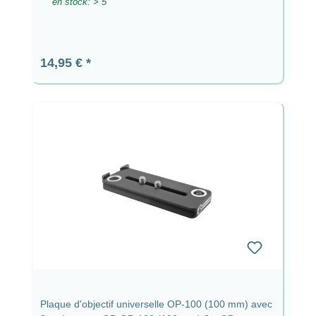
en stock: > 5
Prix régulier :
14,95 €
Plaque d'objectif universelle OP-100 (100 mm) avec