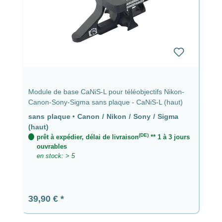
Module de base CaNiS-L pour téléobjectifs Nikon-
Canon-Sony-Sigma sans plaque - CaNiS-L (haut)
sans plaque
•
Canon / Nikon / Sony / Sigma
(haut)
(DE)
prêt à expédier, délai de livraison
** 1 à 3 jours
ouvrables
en stock: > 5
Prix régulier :
39,90 €