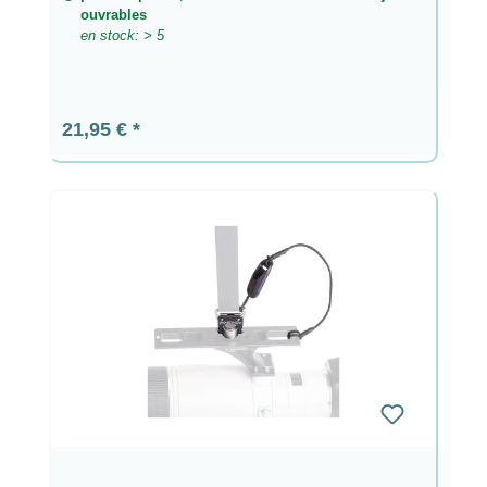
ouvrables
en stock: > 5
Prix régulier :
21,95 €