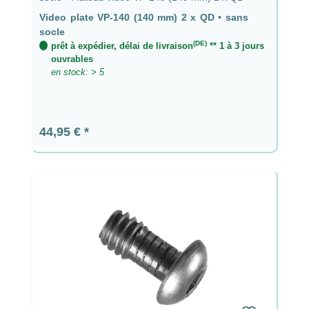
Video plate VP-140 (140 mm) 2 x QD
•
sans
socle
(DE)
prêt à expédier, délai de livraison
** 1 à 3 jours
ouvrables
en stock: > 5
Prix régulier :
44,95 €