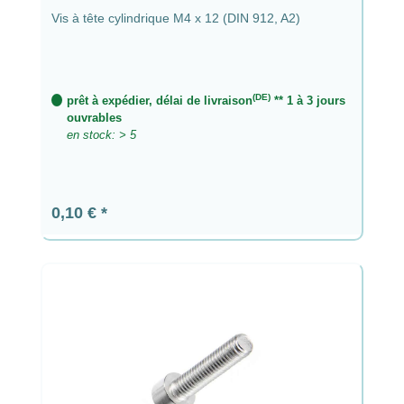
Vis à tête cylindrique M4 x 12 (DIN 912, A2)
(DE)
prêt à expédier, délai de livraison
** 1 à 3 jours
ouvrables
en stock: > 5
Prix régulier :
0,10 €