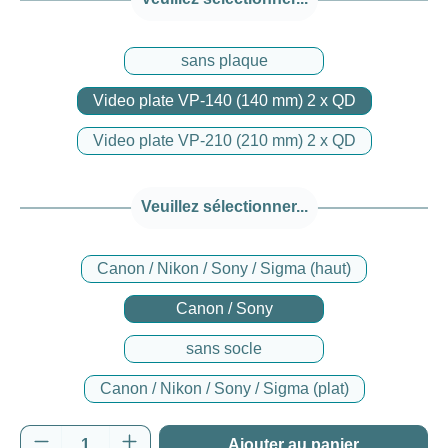
sans plaque
Video plate VP-140 (140 mm) 2 x QD
Video plate VP-210 (210 mm) 2 x QD
Veuillez sélectionner...
Canon / Nikon / Sony / Sigma (haut)
Canon / Sony
sans socle
Canon / Nikon / Sony / Sigma (plat)
Quantité de produit : Entrez la quantité souh
Ajouter au panier