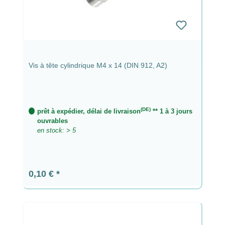
Vis à tête cylindrique M4 x 14 (DIN 912, A2)
(DE)
prêt à expédier, délai de livraison
** 1 à 3 jours
ouvrables
en stock: > 5
Prix régulier :
0,10 €