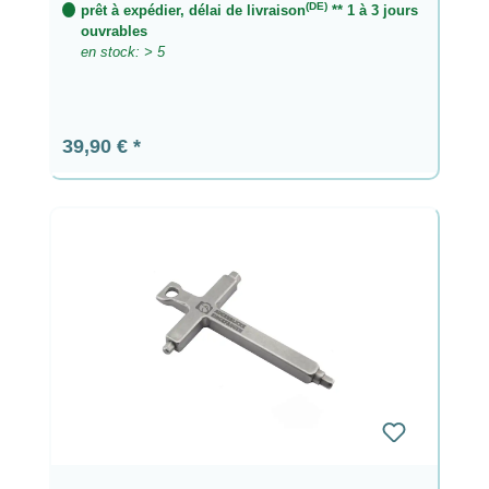
(DE)
prêt à expédier, délai de livraison
** 1 à 3 jours
ouvrables
en stock: > 5
Prix régulier :
39,90 €