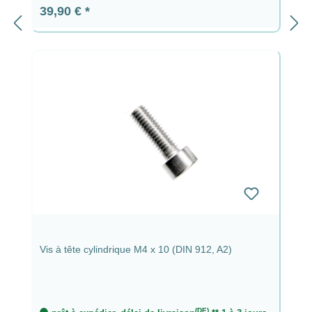
Prix régulier :
39,90 €
Vis à tête cylindrique M4 x 10 (DIN 912, A2)
(DE)