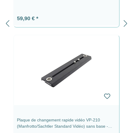
Prix régulier :
59,90 €
Plaque de changement rapide vidéo VP-210
(Manfrotto/Sachtler Standard Vidéo) sans base -
Plaque vidéo VP-210 (210 mm) 2 x QD