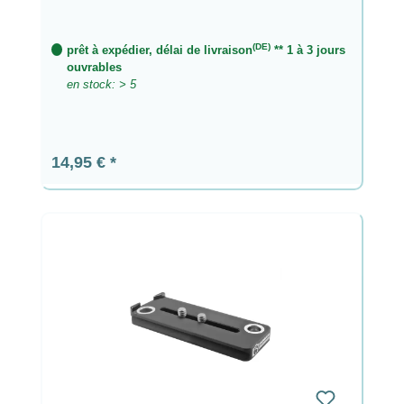
(DE)
prêt à expédier, délai de livraison
** 1 à 3 jours
ouvrables
en stock: > 5
Prix régulier :
14,95 €