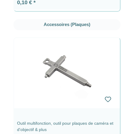
Prix régulier :
0,10 €
Ignorer la galerie de produits
Accessoires (Plaques)
Outil multifonction, outil pour plaques de caméra et
d'objectif & plus