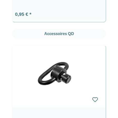
Prix régulier :
0,95 €
Ignorer la galerie de produits
Accessoires QD