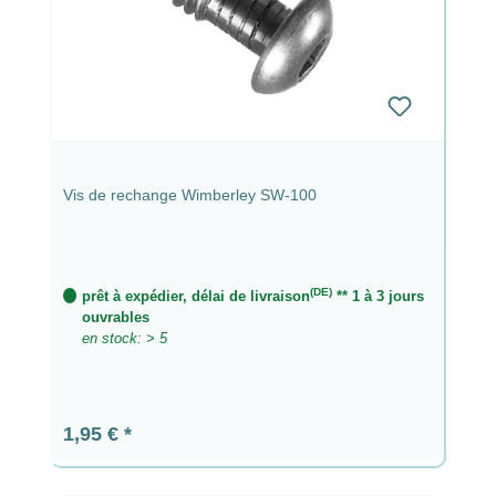
Vis de rechange Wimberley SW-100
(DE)
prêt à expédier, délai de livraison
** 1 à 3 jours
ouvrables
en stock: > 5
Prix régulier :
1,95 €