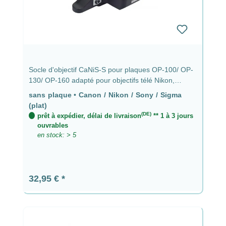
Socle d'objectif CaNiS-S pour plaques OP-100/ OP-
130/ OP-160 adapté pour objectifs télé Nikon,
Canon, Sony & Sigma sans plaque - CaNiS-S (plat)
sans plaque
•
Canon / Nikon / Sony / Sigma
(plat)
(DE)
prêt à expédier, délai de livraison
** 1 à 3 jours
ouvrables
en stock: > 5
Prix régulier :
32,95 €