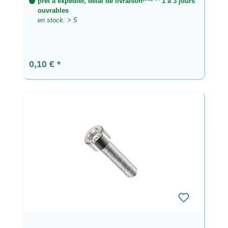
prêt à expédier, délai de livraison
** 1 à 3 jours
ouvrables
en stock: > 5
Prix régulier :
0,10 €