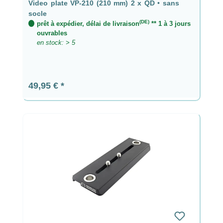
Video plate VP-210 (210 mm) 2 x QD
•
sans
socle
(DE)
prêt à expédier, délai de livraison
** 1 à 3 jours
ouvrables
en stock: > 5
Prix régulier :
49,95 €