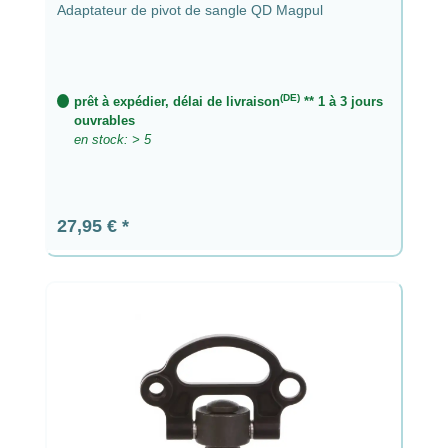
Adaptateur de pivot de sangle QD Magpul
(DE)
prêt à expédier, délai de livraison
** 1 à 3 jours
ouvrables
en stock: > 5
Prix régulier :
27,95 €