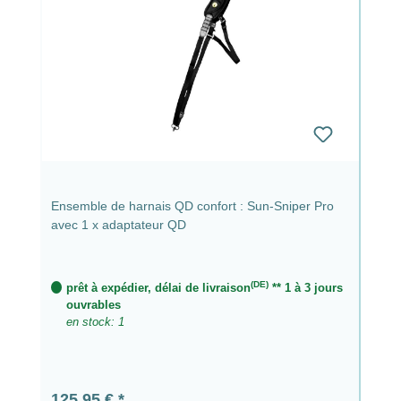
Ensemble de harnais QD confort : Sun-Sniper Pro
avec 1 x adaptateur QD
(DE)
prêt à expédier, délai de livraison
** 1 à 3 jours
ouvrables
en stock: 1
Prix régulier :
125,95 €