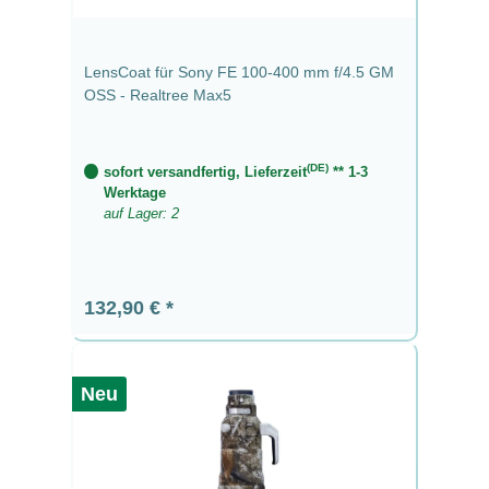
LensCoat für Sony FE 100-400 mm f/4.5 GM
OSS - Realtree Max5
(DE)
sofort versandfertig, Lieferzeit
** 1-3
Werktage
auf Lager: 2
Regulärer Preis:
132,90 €
Neu