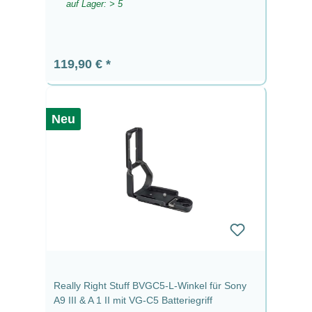
auf Lager: > 5
Regulärer Preis:
119,90 €
Neu
Really Right Stuff BVGC5-L-Winkel für Sony
A9 III & A 1 II mit VG-C5 Batteriegriff