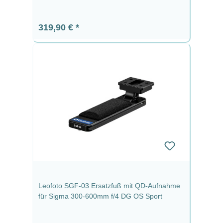
Regulärer Preis:
319,90 €
Leofoto SGF-03 Ersatzfuß mit QD-Aufnahme
für Sigma 300-600mm f/4 DG OS Sport