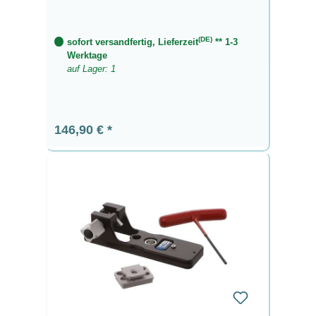
(DE)
sofort versandfertig, Lieferzeit
** 1-3
Werktage
auf Lager: 1
Regulärer Preis:
146,90 €