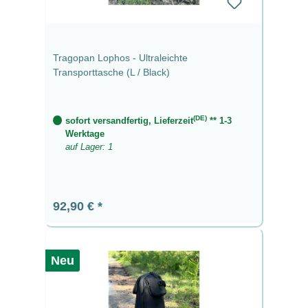
Tragopan Lophos - Ultraleichte
Transporttasche (L / Black)
(DE)
sofort versandfertig, Lieferzeit
** 1-3
Werktage
auf Lager: 1
Regulärer Preis:
92,90 €
Neu