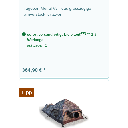
Tragopan Monal V3 - das grosszügige
Tarnversteck für Zwei
(DE)
sofort versandfertig, Lieferzeit
** 1-3
Werktage
auf Lager: 1
Regulärer Preis:
364,90 €
Tipp