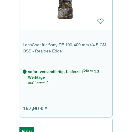
LensCoat für Sony FE 100-400 mm f/4.5 GM
OSS - Realtree Edge
(DE)
sofort versandfertig, Lieferzeit
** 1-3
Werktage
auf Lager: 2
Regulärer Preis:
157,90 €
Neu