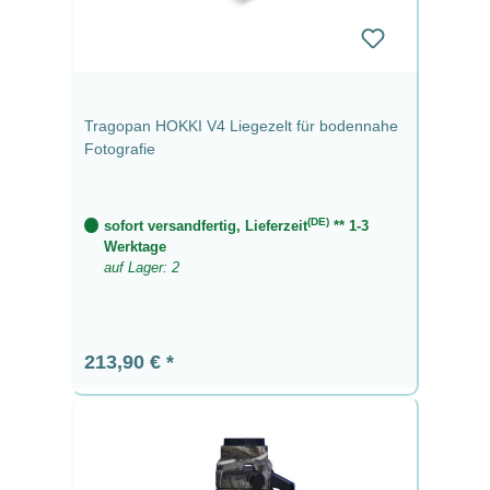
Tragopan HOKKI V4 Liegezelt für bodennahe
Fotografie
(DE)
sofort versandfertig, Lieferzeit
** 1-3
Werktage
auf Lager: 2
Regulärer Preis:
213,90 €