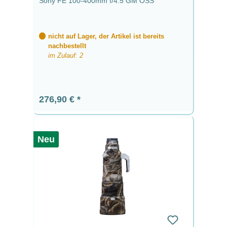
Sony FE 100-400mm f/4.5 GM OSS
nicht auf Lager, der Artikel ist bereits
nachbestellt
im Zulauf: 2
Regulärer Preis:
276,90 €
Neu