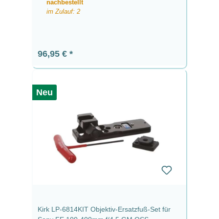
nachbestellt
im Zulauf: 2
Regulärer Preis:
96,95 €
Neu
Kirk LP-6814KIT Objektiv-Ersatzfuß-Set für