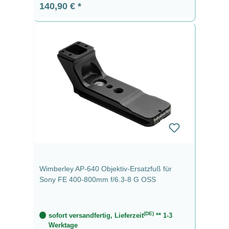
Regulärer Preis:
140,90 €
Wimberley AP-640 Objektiv-Ersatzfuß für
Sony FE 400-800mm f/6.3-8 G OSS
(DE)
sofort versandfertig, Lieferzeit
** 1-3
Werktage