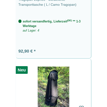
Transporttasche ( L / Camo Tragopan)
(DE)
sofort versandfertig, Lieferzeit
** 1-3
Werktage
auf Lager: 4
Regulärer Preis:
92,90 €
Neu