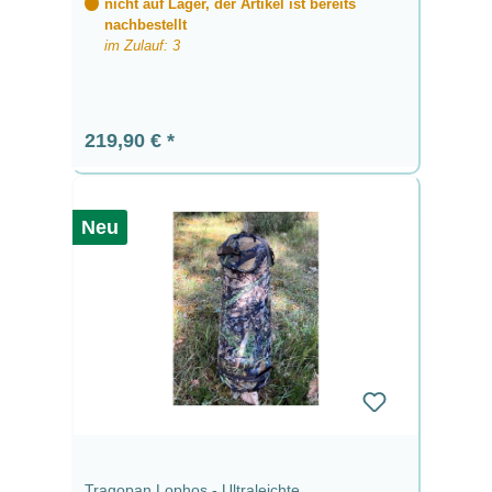
nicht auf Lager, der Artikel ist bereits
nachbestellt
im Zulauf: 3
Regulärer Preis:
219,90 €
Neu
Tragopan Lophos - Ultraleichte