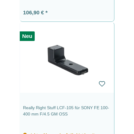
Regulärer Preis:
106,90 €
Neu
Really Right Stuff LCF-105 für SONY FE 100-
400 mm F/4.5 GM OSS