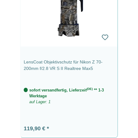
LensCoat Objektivschutz für Nikon Z 70-
200mm f/2.8 VR S II Realtree Max5
(DE)
sofort versandfertig, Lieferzeit
** 1-3
Werktage
auf Lager: 1
Regulärer Preis:
119,90 €