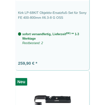
Kirk LP-68KIT Objektiv-Ersatzfuß-Set für Sony
FE 400-800mm f/6.3-8 G OSS
(DE)
sofort versandfertig, Lieferzeit
** 1-3
Werktage
Restbestand: 2
Regulärer Preis:
259,90 €
Neu