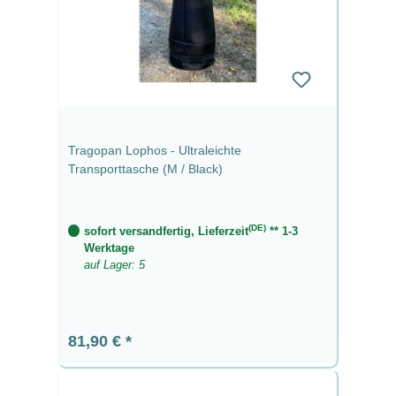
Tragopan Lophos - Ultraleichte
Transporttasche (M / Black)
(DE)
sofort versandfertig, Lieferzeit
** 1-3
Werktage
auf Lager: 5
Regulärer Preis:
81,90 €