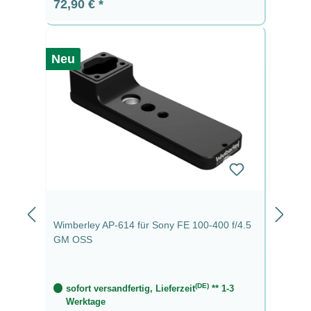
Regulärer Preis:
72,90 €
Neu
Wimberley AP-614 für Sony FE 100-400 f/4.5
GM OSS
(DE)
sofort versandfertig, Lieferzeit
** 1-3
Werktage