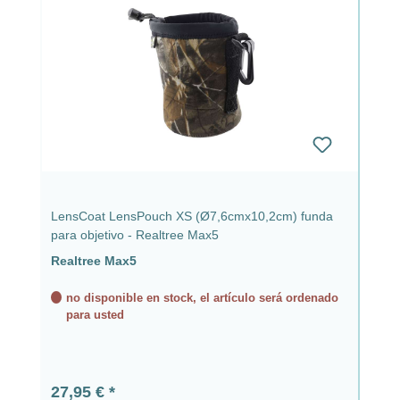
LensCoat LensPouch XS (Ø7,6cmx10,2cm) funda
para objetivo - Realtree Max5
Realtree Max5
no disponible en stock, el artículo será ordenado
para usted
Precio normal:
27,95 €