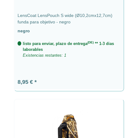
LensCoat LensPouch S wide (Ø10,2cmx12,7cm)
funda para objetivo - negro
negro
(DE)
listo para enviar, plazo de entrega
** 1-3 dias
laborables
Existencias restantes: 1
Precio normal:
8,95 €