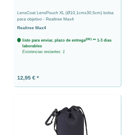
LensCoat LensPouch XL (Ø10,1cmx30,5cm) bolsa
para objetivo - Realtree Max4
Realtree Max4
(DE)
listo para enviar, plazo de entrega
** 1-3 dias
laborables
Existencias restantes: 1
Precio normal:
12,95 €