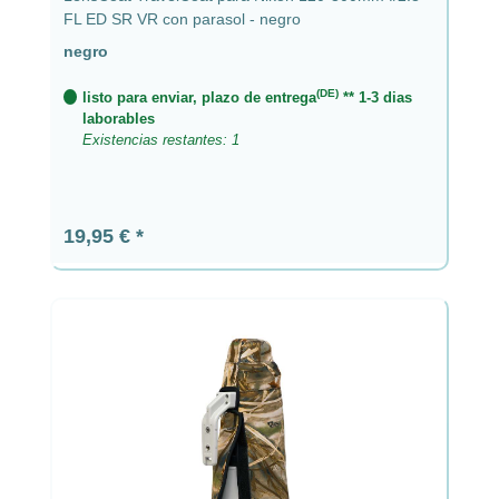
FL ED SR VR con parasol - negro
negro
(DE)
listo para enviar, plazo de entrega
** 1-3 dias
laborables
Existencias restantes: 1
Precio normal:
19,95 €