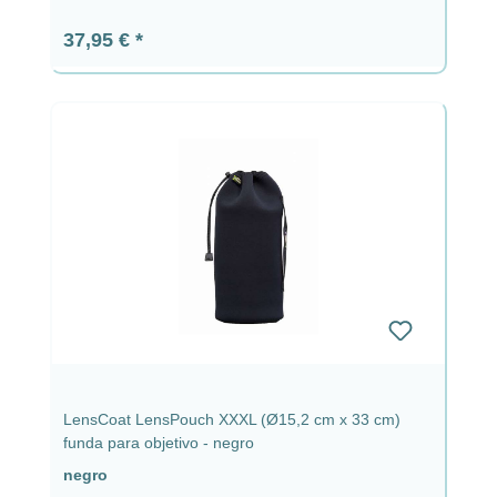
Precio normal:
37,95 €
LensCoat LensPouch XXXL (Ø15,2 cm x 33 cm)
funda para objetivo - negro
negro