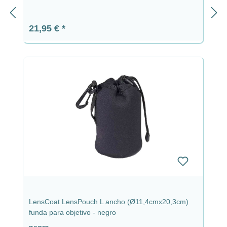
Precio normal:
21,95 €
LensCoat LensPouch L ancho (Ø11,4cmx20,3cm)
funda para objetivo - negro
negro