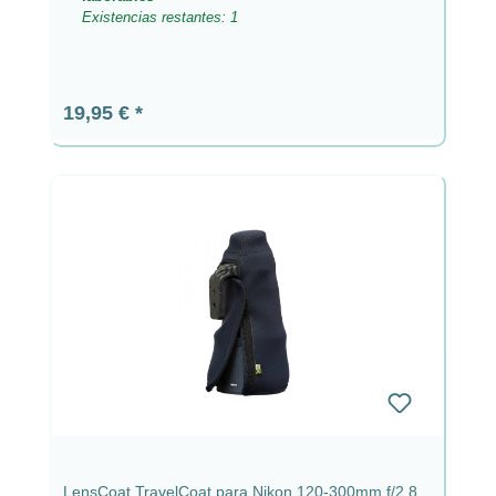
Existencias restantes: 1
Precio normal:
19,95 €
LensCoat TravelCoat para Nikon 120-300mm f/2.8