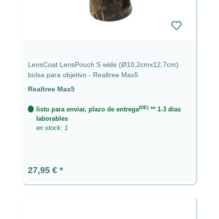
LensCoat LensPouch S wide (Ø10,2cmx12,7cm)
bolsa para objetivo - Realtree Max5
Realtree Max5
(DE)
listo para enviar, plazo de entrega
** 1-3 dias
laborables
en stock: 1
Precio normal:
27,95 €