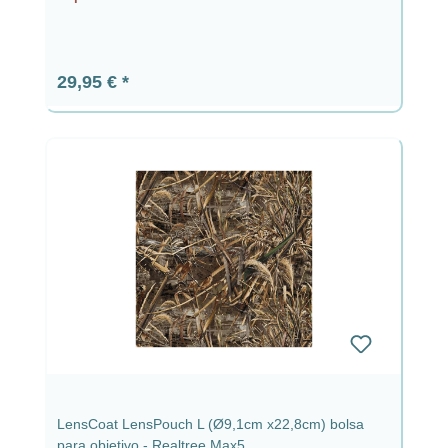
Precio normal:
29,95 €
LensCoat LensPouch L (Ø9,1cm x22,8cm) bolsa
para objetivo - Realtree Max5