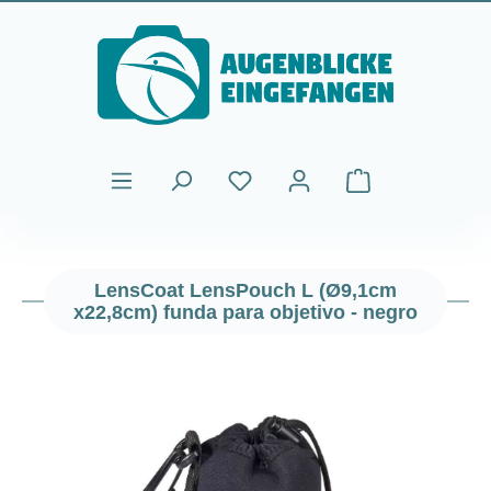
Saltar al contenido principal
El carrito de comp
LensCoat LensPouch L (Ø9,1cm
x22,8cm) funda para objetivo - negro