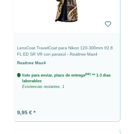
LensCoat TravelCoat para Nikon 120-300mm f/2.8
FL ED SR VR con parasol - Realtree Max4
Realtree Max4
(DE)
listo para enviar, plazo de entrega
** 1-3 dias
laborables
Existencias restantes: 1
Precio normal:
9,95 €