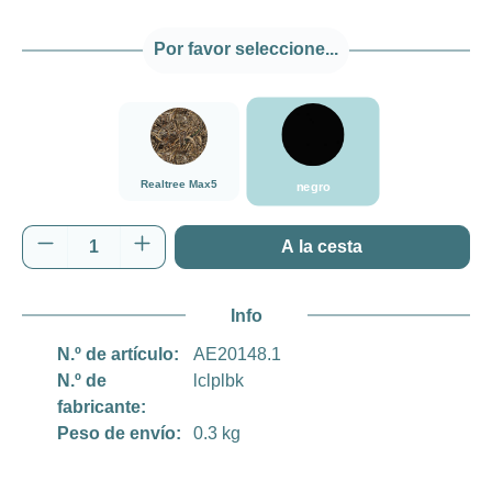
Por favor seleccione...
negro
###Realtree Max5###LensCoat
Realtree Max5
negro
Cantidad del producto: introduce la cantida
A la cesta
Info
N.º de artículo:
AE20148.1
N.º de
lclplbk
fabricante:
Peso de envío:
0.3 kg