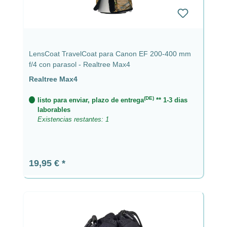
LensCoat TravelCoat para Canon EF 200-400 mm
f/4 con parasol - Realtree Max4
Realtree Max4
(DE)
listo para enviar, plazo de entrega
** 1-3 dias
laborables
Existencias restantes: 1
Precio normal:
19,95 €