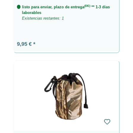
(DE)
listo para enviar, plazo de entrega
** 1-3 dias
laborables
Existencias restantes: 1
Precio normal:
9,95 €