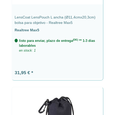
LensCoat LensPouch L ancha (Ø11,4cmx20,3cm)
bolsa para objetivo - Realtree Max5
Realtree Max5
(DE)
listo para enviar, plazo de entrega
** 1-3 dias
laborables
en stock: 1
Precio normal:
31,95 €