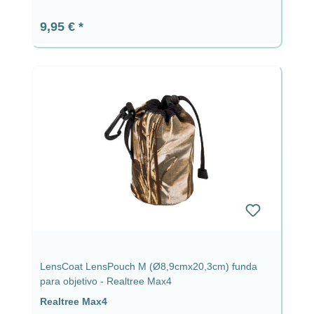
Precio normal:
9,95 €
LensCoat LensPouch M (Ø8,9cmx20,3cm) funda
para objetivo - Realtree Max4
Realtree Max4