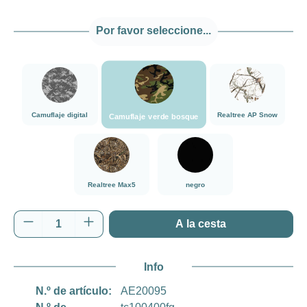
Por favor seleccione...
###Camuflaje verde bosque###LensCoat
###Camuflaje digital###LensCoat
###Realtree AP 
Camuflaje digital
Realtree AP Snow
Camuflaje verde bosque
###Realtree Max5###LensCoat
negro
Realtree Max5
negro
Cantidad del producto: introduce la cantida
A la cesta
Info
N.º de artículo:
AE20095