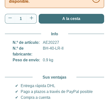
disponible.
Cantidad del producto: introduce la cantida
A la cesta
Info
N.º de artículo:
AE20227
N.º de
BH-40-LR-II
fabricante:
Peso de envío:
0.9 kg
Sus ventajas
✔
Entrega rápida DHL
✔
Pago a plazos a través de PayPal posible
✔
Compra a cuenta