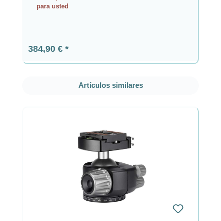
para usted
Precio normal:
384,90 €
Omitir la galería de productos
Artículos similares