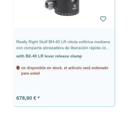
Really Right Stuff BH-40 LR rótula esférica mediana
con compacta abrazadera de liberación rápida con
palanca B2-40 LR
with B2-40 LR lever release clamp
no disponible en stock, el artículo será ordenado
para usted
Precio normal:
678,90 €